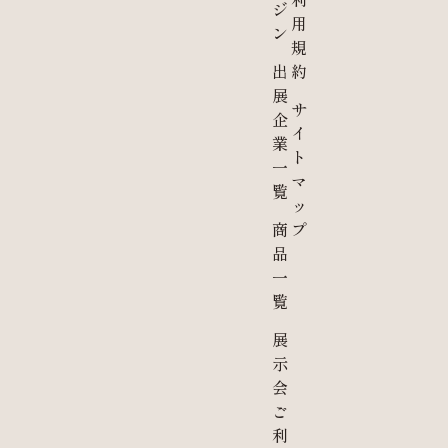
ジ
用
ン
規
出
約
展
サ
企
イ
業
ト
一
マ
覧
ッ
商
プ
品
一
覧
展
示
会
ご
利