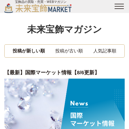
宝飾品の買取・売買・WEBマガジン
バイヤーログイン
出展企業ログイン
ジュエリー買取
オンライン展示会
未来宝飾マガジン
未来宝飾マガジン
運営会社
お問い合わせ
サイトマップ
投稿が新しい順
投稿が古い順
人気記事順
【最新】国際マーケット情報【8/6更新】