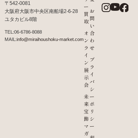
〒542-0081
ー
お
大阪府大阪市中央区南船場2-6-28
買
問
ユタカビル8階
取
い
TEL:06-6786-8088
オ
合
MAIL:
info@miraihoushoku-market.com
ン
わ
ラ
せ
イ
プ
ン
ラ
展
イ
示
バ
会
シ
未
ー
来
ポ
宝
リ
飾
シ
マ
ー
ガ
利