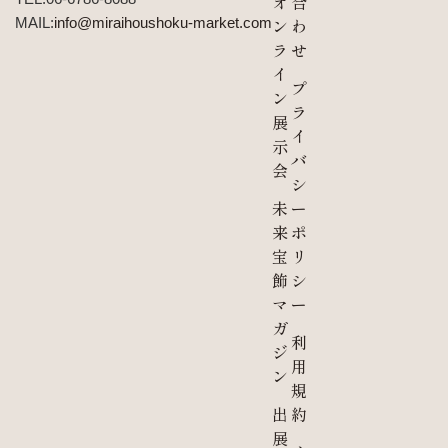
オ
合
MAIL:
info@miraihoushoku-market.com
ン
わ
ラ
せ
イ
プ
ン
ラ
展
イ
示
バ
会
シ
未
ー
来
ポ
宝
リ
飾
シ
マ
ー
ガ
利
ジ
用
ン
規
出
約
展