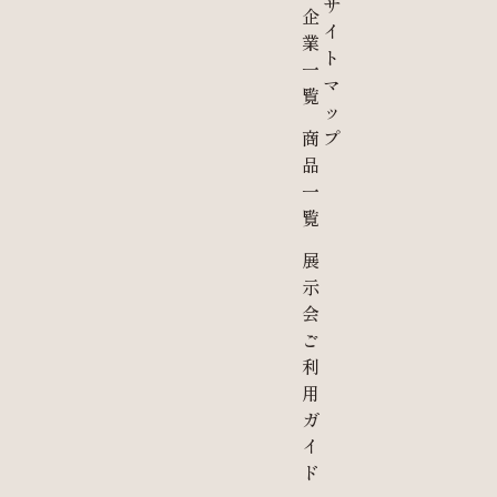
サ
企
イ
業
ト
一
マ
覧
ッ
商
プ
品
一
覧
展
示
会
ご
利
用
ガ
イ
ド