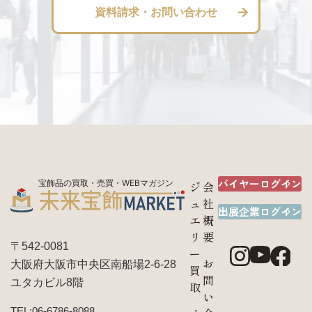
資料請求・お問い合わせ
バイヤーログイン
宝飾品の買取・売買・WEBマガジン
ジ
会
ュ
社
出展企業ログイン
エ
概
リ
要
〒542-0081
ー
お
大阪府大阪市中央区南船場2-6-28
買
問
ユタカビル8階
取
い
TEL:06-6786-8088