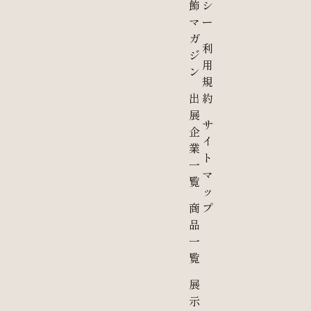
飾
シ
マ
ー
ガ
利
ジ
用
ン
規
出
約
展
サ
企
イ
業
ト
一
マ
覧
ッ
商
プ
品
一
覧
展
示