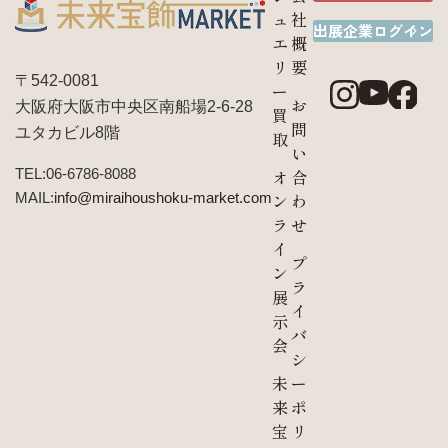
ュ
社
出展企業ログイン
エ
概
リ
要
〒542-0081
ー
お
大阪府大阪市中央区南船場2-6-28
買
問
ユタカビル8階
取
い
TEL:06-6786-8088
オ
合
MAIL:
info@miraihoushoku-market.com
ン
わ
ラ
せ
イ
プ
ン
ラ
展
イ
示
バ
会
シ
未
ー
来
ポ
宝
リ