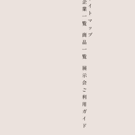
企
イ
業
ト
一
マ
覧
ッ
商
プ
品
一
覧
展
示
会
ご
利
用
ガ
イ
ド