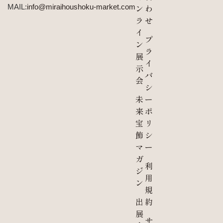
MAIL:
info@miraihoushoku-market.com
ン
わ
ラ
せ
イ
プ
ン
ラ
展
イ
示
バ
会
シ
未
ー
来
ポ
宝
リ
飾
シ
マ
ー
ガ
利
ジ
用
ン
規
出
約
展
サ