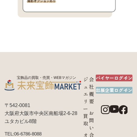
バイヤーログイン
宝飾品の買取・売買・WEBマガジン
ジ
会
ュ
社
出展企業ログイン
エ
概
リ
要
〒542-0081
ー
お
大阪府大阪市中央区南船場2-6-28
買
問
ユタカビル8階
取
い
TEL:06-6786-8088
オ
合