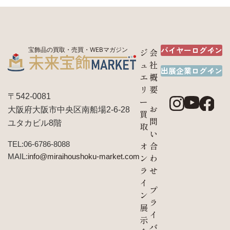
バイヤーログイン
宝飾品の買取・売買・WEBマガジン
ジ
会
ュ
社
出展企業ログイン
エ
概
リ
要
〒542-0081
ー
お
大阪府大阪市中央区南船場2-6-28
買
問
ユタカビル8階
取
い
TEL:06-6786-8088
オ
合
MAIL:
info@miraihoushoku-market.com
ン
わ
ラ
せ
イ
プ
ン
ラ
展
イ
示
バ