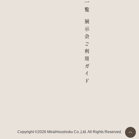
一
覧
展
示
会
ご
利
用
ガ
イ
ド
Copyright ©2026 MiraiHoushoku Co.,Ltd. All Rights Reserved.