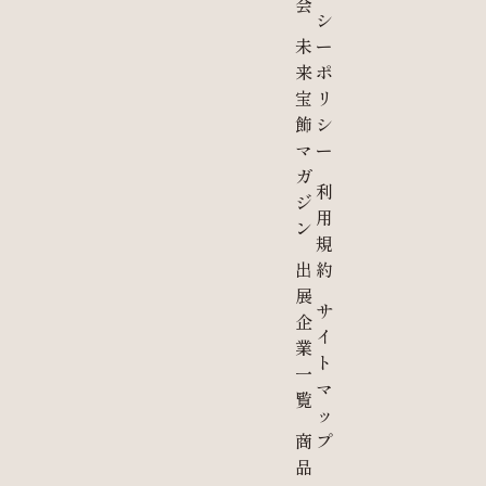
会
シ
未
ー
来
ポ
宝
リ
飾
シ
マ
ー
ガ
利
ジ
用
ン
規
出
約
展
サ
企
イ
業
ト
一
マ
覧
ッ
商
プ
品