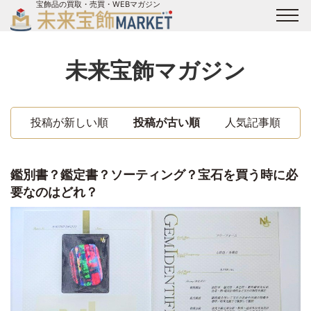
宝飾品の買取・売買・WEBマガジン
バイヤーログイン
出展企業ログイン
ジュエリー買取
オンライン展示会
未来宝飾マガジン
未来宝飾マガジン
運営会社
お問い合わせ
サイトマップ
投稿が新しい順
投稿が古い順
人気記事順
鑑別書？鑑定書？ソーティング？宝石を買う時に必
要なのはどれ？