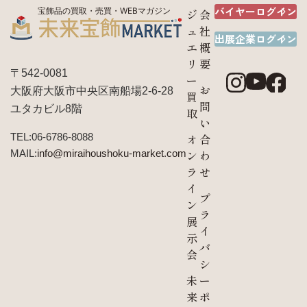
バイヤーログイン
宝飾品の買取・売買・WEBマガジン
ジ
会
ュ
社
出展企業ログイン
エ
概
リ
要
〒542-0081
ー
お
大阪府大阪市中央区南船場2-6-28
買
問
ユタカビル8階
取
い
TEL:06-6786-8088
オ
合
MAIL:
info@miraihoushoku-market.com
ン
わ
ラ
せ
イ
プ
ン
ラ
展
イ
示
バ
会
シ
未
ー
来
ポ