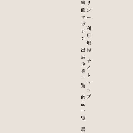
宝
リ
飾
シ
マ
ー
ガ
利
ジ
用
ン
規
出
約
展
サ
企
イ
業
ト
一
マ
覧
ッ
商
プ
品
一
覧
展