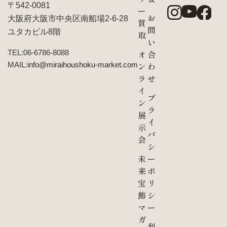
〒542-0081
ー
お
大阪府大阪市中央区南船場2-6-28
買
問
ユタカビル8階
取
い
TEL:06-6786-8088
オ
合
MAIL:
info@miraihoushoku-market.com
ン
わ
ラ
せ
イ
プ
ン
ラ
展
イ
示
バ
会
シ
未
ー
来
ポ
宝
リ
飾
シ
マ
ー
ガ
利