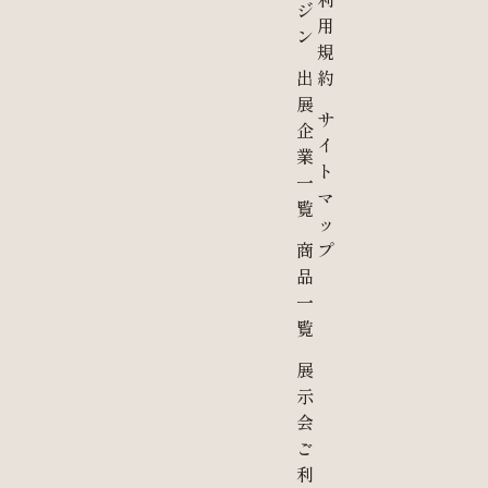
ジ
用
ン
規
出
約
展
サ
企
イ
業
ト
一
マ
覧
ッ
商
プ
品
一
覧
展
示
会
ご
利