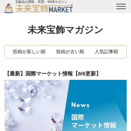
宝飾品の買取・売買・WEBマガジン
バイヤーログイン
出展企業ログイン
ジュエリー買取
オンライン展示会
未来宝飾マガジン
未来宝飾マガジン
運営会社
お問い合わせ
サイトマップ
投稿が新しい順
投稿が古い順
人気記事順
【最新】国際マーケット情報【8/6更新】