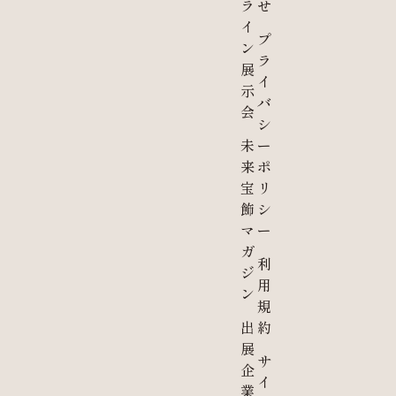
ラ
せ
イ
プ
ン
ラ
展
イ
示
バ
会
シ
未
ー
来
ポ
宝
リ
飾
シ
マ
ー
ガ
利
ジ
用
ン
規
出
約
展
サ
企
イ
業