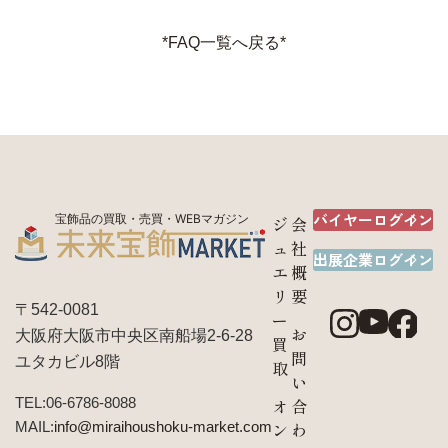
*FAQ一覧へ戻る*
バイヤーログイン
宝飾品の買取・売買・WEBマガジン
ジ
会
ュ
社
出展企業ログイン
エ
概
リ
要
〒542-0081
ー
お
大阪府大阪市中央区南船場2-6-28
買
問
ユタカビル8階
取
い
TEL:06-6786-8088
オ
合
MAIL:
info@miraihoushoku-market.com
ン
わ