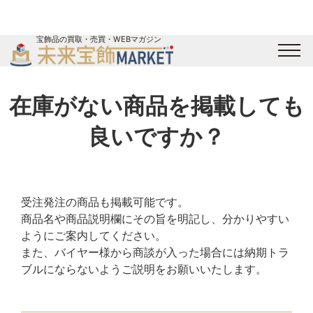
宝飾品の買取・売買・WEBマガジン
バイヤーログイン
出展企業ログイン
ジュエリー買取
オンライン展示会
在庫がない商品を掲載しても
未来宝飾マガジン
運営会社
お問い合わせ
サイトマップ
良いですか？
受注発注の商品も掲載可能です。
商品名や商品説明欄にその旨を明記し、分かりやすい
ようにご案内してください。
また、バイヤー様から商談が入った場合には納期トラ
ブルにならないようご説明をお願いいたします。