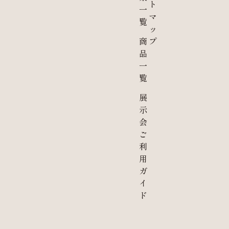
ト
一
マ
覧
ッ
商
プ
品
一
覧
展
示
会
ご
利
用
ガ
イ
ド