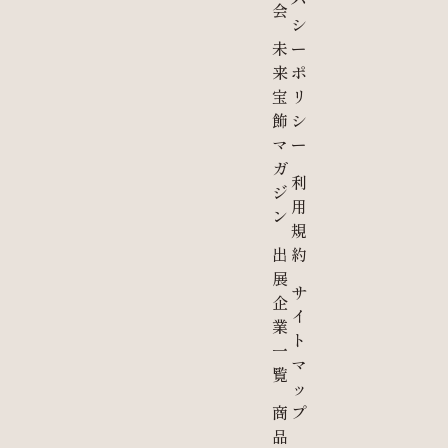
バ
会
シ
未
ー
来
ポ
宝
リ
飾
シ
マ
ー
ガ
利
ジ
用
ン
規
出
約
展
サ
企
イ
業
ト
一
マ
覧
ッ
商
プ
品