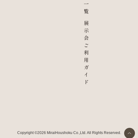
一
覧
展
示
会
ご
利
用
ガ
イ
ド
Copyright ©2026 MiraiHoushoku Co.,Ltd. All Rights Reserved.