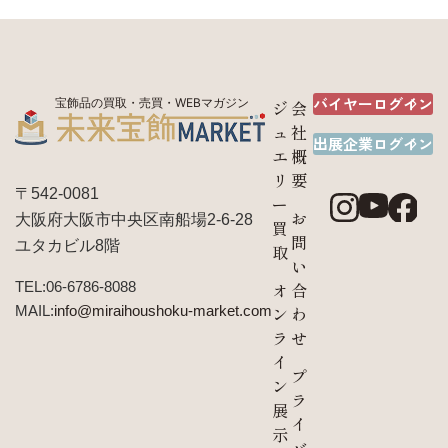
バイヤーログイン
宝飾品の買取・売買・WEBマガジン
ジ
会
ュ
社
出展企業ログイン
エ
概
リ
要
〒542-0081
ー
お
大阪府大阪市中央区南船場2-6-28
買
問
ユタカビル8階
取
い
TEL:06-6786-8088
オ
合
MAIL:
info@miraihoushoku-market.com
ン
わ
ラ
せ
イ
プ
ン
ラ
展
イ
示