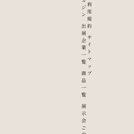
ガ
利
ジ
用
ン
規
出
約
展
サ
企
イ
業
ト
一
マ
覧
ッ
商
プ
品
一
覧
展
示
会
ご