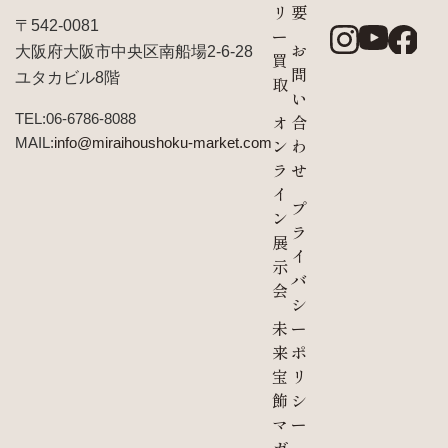
リ
要
〒542-0081
ー
お
大阪府大阪市中央区南船場2-6-28
買
問
ユタカビル8階
取
い
TEL:06-6786-8088
オ
合
MAIL:
info@miraihoushoku-market.com
ン
わ
ラ
せ
イ
プ
ン
ラ
展
イ
示
バ
会
シ
未
ー
来
ポ
宝
リ
飾
シ
マ
ー