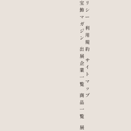
宝
リ
飾
シ
マ
ー
ガ
利
ジ
用
ン
規
出
約
展
サ
企
イ
業
ト
一
マ
覧
ッ
商
プ
品
一
覧
展