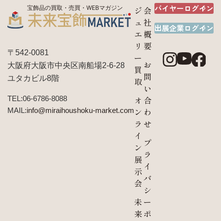
バイヤーログイン
宝飾品の買取・売買・WEBマガジン
ジ
会
ュ
社
出展企業ログイン
エ
概
リ
要
〒542-0081
ー
お
大阪府大阪市中央区南船場2-6-28
買
問
ユタカビル8階
取
い
TEL:06-6786-8088
オ
合
MAIL:
info@miraihoushoku-market.com
ン
わ
ラ
せ
イ
プ
ン
ラ
展
イ
示
バ
会
シ
未
ー
来
ポ