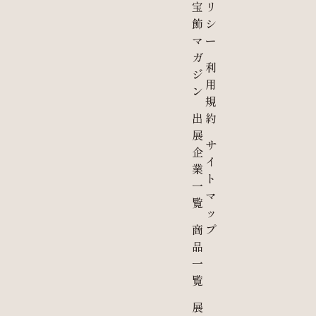
宝
リ
飾
シ
マ
ー
ガ
利
ジ
用
ン
規
出
約
展
サ
企
イ
業
ト
一
マ
覧
ッ
商
プ
品
一
覧
展