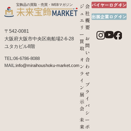
バイヤーログイン
宝飾品の買取・売買・WEBマガジン
ジ
会
ュ
社
出展企業ログイン
エ
概
リ
要
〒542-0081
ー
お
大阪府大阪市中央区南船場2-6-28
買
問
ユタカビル8階
取
い
TEL:06-6786-8088
オ
合
MAIL:
info@miraihoushoku-market.com
ン
わ
ラ
せ
イ
プ
ン
ラ
展
イ
示
バ
会
シ
未
ー
来
ポ