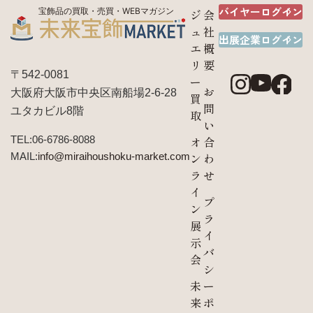
バイヤーログイン
宝飾品の買取・売買・WEBマガジン
ジ
会
ュ
社
出展企業ログイン
エ
概
リ
要
〒542-0081
ー
お
大阪府大阪市中央区南船場2-6-28
買
問
ユタカビル8階
取
い
TEL:06-6786-8088
オ
合
MAIL:
info@miraihoushoku-market.com
ン
わ
ラ
せ
イ
プ
ン
ラ
展
イ
示
バ
会
シ
未
ー
来
ポ