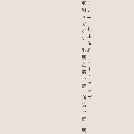
宝
リ
飾
シ
マ
ー
ガ
利
ジ
用
ン
規
出
約
展
サ
企
イ
業
ト
一
マ
覧
ッ
商
プ
品
一
覧
展