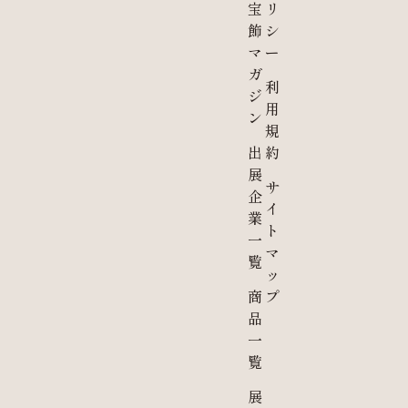
宝
リ
飾
シ
マ
ー
ガ
利
ジ
用
ン
規
出
約
展
サ
企
イ
業
ト
一
マ
覧
ッ
商
プ
品
一
覧
展