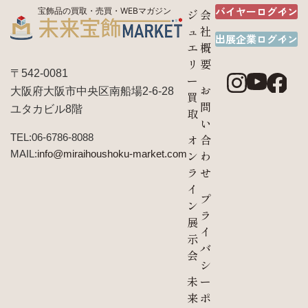
バイヤーログイン
宝飾品の買取・売買・WEBマガジン
ジ
会
ュ
社
出展企業ログイン
エ
概
リ
要
〒542-0081
ー
お
大阪府大阪市中央区南船場2-6-28
買
問
ユタカビル8階
取
い
TEL:06-6786-8088
オ
合
MAIL:
info@miraihoushoku-market.com
ン
わ
ラ
せ
イ
プ
ン
ラ
展
イ
示
バ
会
シ
未
ー
来
ポ