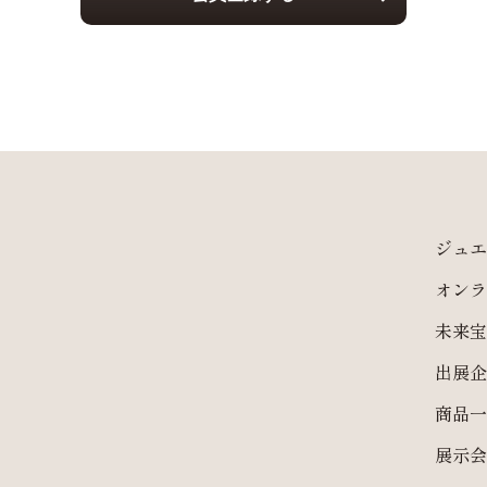
ジュエ
オンラ
未来宝
出展企
商品一
展示会