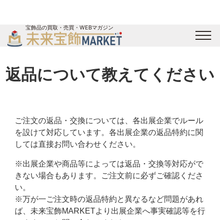
宝飾品の買取・売買・WEBマガジン
バイヤーログイン
出展企業ログイン
ジュエリー買取
オンライン展示会
返品について教えてください
未来宝飾マガジン
運営会社
お問い合わせ
サイトマップ
ご注文の返品・交換については、各出展企業でルール
を設けて対応しています。各出展企業の返品特約に関
しては直接お問い合わせください。
※出展企業や商品等によっては返品・交換等対応がで
きない場合もあります。ご注文前に必ずご確認くださ
い。
※万が一ご注文時の返品特約と異なるなど問題があれ
ば、未来宝飾MARKETより出展企業へ事実確認等を行