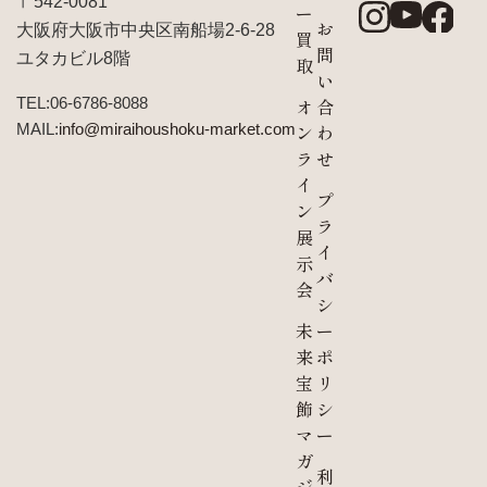
〒542-0081
ー
お
大阪府大阪市中央区南船場2-6-28
買
問
ユタカビル8階
取
い
TEL:06-6786-8088
オ
合
MAIL:
info@miraihoushoku-market.com
ン
わ
ラ
せ
イ
プ
ン
ラ
展
イ
示
バ
会
シ
未
ー
来
ポ
宝
リ
飾
シ
マ
ー
ガ
利