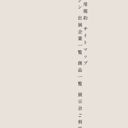
ジ
用
ン
規
出
約
展
サ
企
イ
業
ト
一
マ
覧
ッ
商
プ
品
一
覧
展
示
会
ご
利