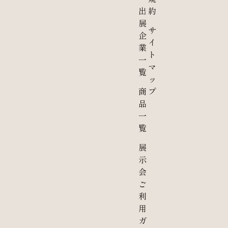
出
約
展
サ
企
イ
業
ト
一
マ
覧
ッ
商
プ
品
一
覧
展
示
会
ご
利
用
ガ