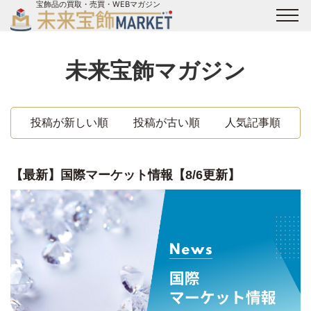
宝飾品の買取・売買・WEBマガジン
バイヤーログイン
出展企業ログイン
ジュエリー買取
オンライン展示会
未来宝飾マガジン
未来宝飾マガジン
運営会社
お問い合わせ
サイトマップ
投稿が新しい順
投稿が古い順
人気記事順
【最新】国際マーケット情報【8/6更新】