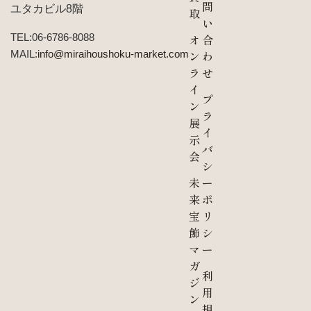
問
ユタカビル8階
取
い
TEL:06-6786-8088
オ
合
MAIL:
info@miraihoushoku-market.com
ン
わ
ラ
せ
イ
プ
ン
ラ
展
イ
示
バ
会
シ
未
ー
来
ポ
宝
リ
飾
シ
マ
ー
ガ
利
ジ
用
ン
規