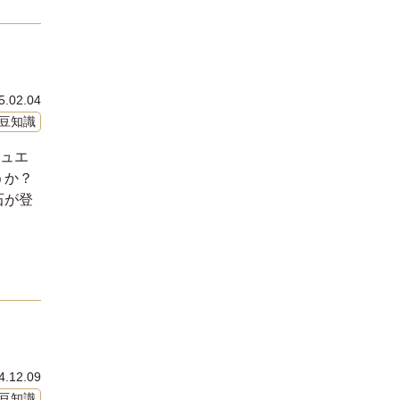
5.02.04
豆知識
ジュエ
うか？
石が登
4.12.09
豆知識