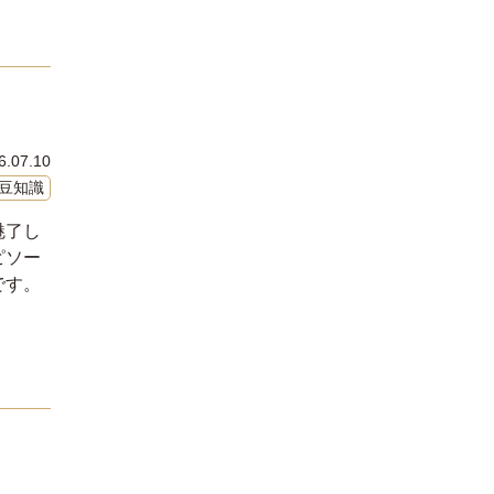
6.07.10
豆知識
魅了し
ピソー
です。