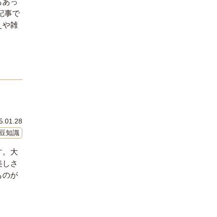
もあっ
記事で
えや雑
5.01.28
豆知識
す。大
美しさ
ものが