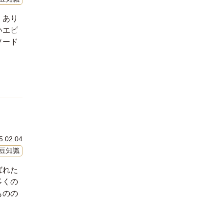
くあり
いエピ
ソード
5.02.04
豆知識
ばれた
多くの
ものの