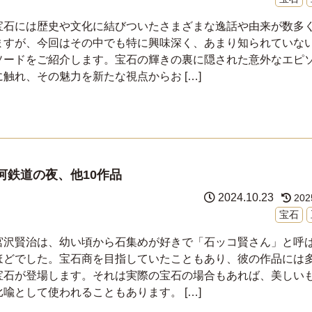
宝石には歴史や文化に結びついたさまざまな逸話や由来が数多
ますが、今回はその中でも特に興味深く、あまり知られていな
ソードをご紹介します。宝石の輝きの裏に隠された意外なエピ
に触れ、その魅力を新たな視点からお […]
河鉄道の夜、他10作品
2024.10.23
202
宝石
宮沢賢治は、幼い頃から石集めが好きで「石ッコ賢さん」と呼
ほどでした。宝石商を目指していたこともあり、彼の作品には
宝石が登場します。それは実際の宝石の場合もあれば、美しい
比喩として使われることもあります。 […]