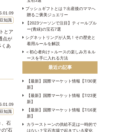
宝石3選
プッシュギフトとは？出産後のママへ
6.01.09
贈るご褒美ジュエリー
豆知識
【2023ツーソンで注目】ティールブル
ー(青緑)の宝石7選
トとア
シグネットリングが人気！その歴史と
通点が
着用ルールを解説
多くあ
＜初心者向け＞ルースの楽しみ方＆ル
ースを手に入れる方法
最近の記事
【最新】国際マーケット情報【7/30更
新】
【最新】国際マーケット情報【7/23更
新】
6.01.09
【最新】国際マーケット情報【7/16更
豆知識
新】
き、石
カラーストーンの供給不足は一時的で
の“石
はない？宝石市場で起きている変化