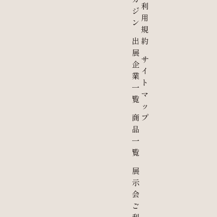
利
ジ
用
ン
規
出
約
展
サ
企
イ
業
ト
一
マ
覧
ッ
商
プ
品
一
覧
展
示
会
ご
利