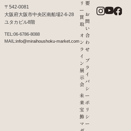
リ
要
〒542-0081
ー
お
大阪府大阪市中央区南船場2-6-28
買
問
ユタカビル8階
取
い
TEL:06-6786-8088
オ
合
MAIL:
info@miraihoushoku-market.com
ン
わ
ラ
せ
イ
プ
ン
ラ
展
イ
示
バ
会
シ
未
ー
来
ポ
宝
リ
飾
シ
マ
ー
ガ