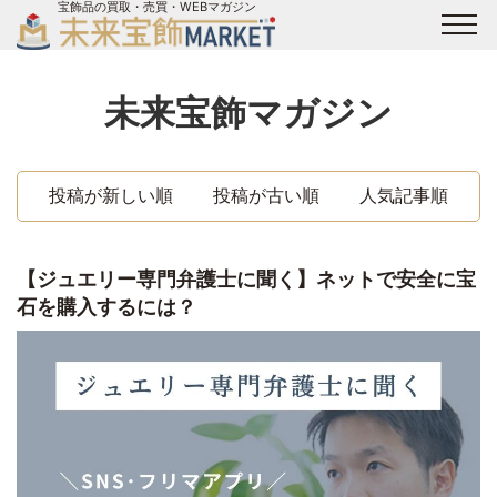
宝飾品の買取・売買・WEBマガジン
バイヤーログイン
出展企業ログイン
ジュエリー買取
オンライン展示会
未来宝飾マガジン
未来宝飾マガジン
運営会社
お問い合わせ
サイトマップ
投稿が新しい順
投稿が古い順
人気記事順
【ジュエリー専門弁護士に聞く】ネットで安全に宝
石を購入するには？