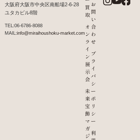
お
大阪府大阪市中央区南船場2-6-28
買
問
ユタカビル8階
取
い
TEL:06-6786-8088
オ
合
MAIL:
info@miraihoushoku-market.com
ン
わ
ラ
せ
イ
プ
ン
ラ
展
イ
示
バ
会
シ
未
ー
来
ポ
宝
リ
飾
シ
マ
ー
ガ
利
ジ