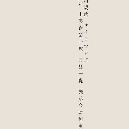
用
ン
規
出
約
展
サ
企
イ
業
ト
一
マ
覧
ッ
商
プ
品
一
覧
展
示
会
ご
利
用