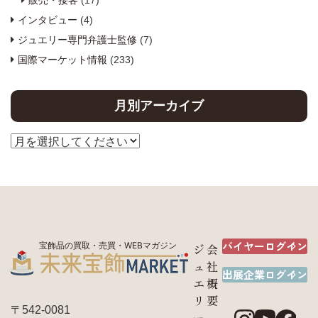
販売・接客
(17)
インタビュー
(4)
ジュエリー専門弁護士監修
(7)
国際マーケット情報
(233)
月別アーカイブ
バイヤーログイン
宝飾品の買取・売買・WEBマガジン
ジ
会
ュ
社
出展企業ログイン
エ
概
リ
要
〒542-0081
ー