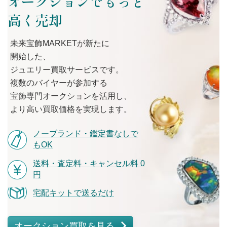
オークションでもっと
高く売却
未来宝飾MARKETが
新たに
開始した、
ジュエリー買取サービスです。
複数の
バイヤーが
参加する
宝飾専門オークションを
活用し、
より
高い
買取価格を
実現します。
ノーブランド・鑑定書なしで
もOK
送料・査定料・キャンセル料 0
円
宅配キットで送るだけ
オークション買取を見る