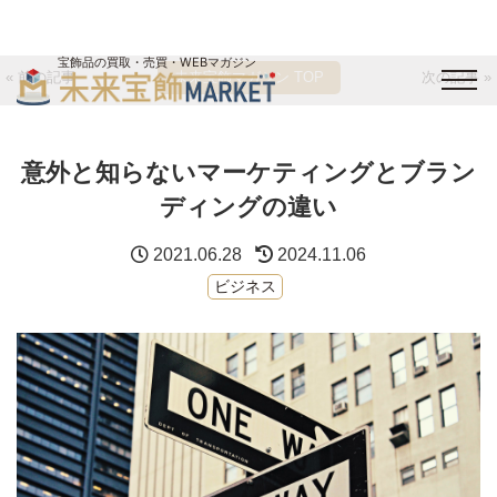
宝飾品の買取・売買・WEBマガジン
« 前の記事
未来宝飾マガジン TOP
次の記事 »
バイヤーログイン
出展企業ログイン
ジュエリー買取
オンライン展示会
意外と知らないマーケティングとブラン
未来宝飾マガジン
運営会社
お問い合わせ
サイトマップ
ディングの違い
2021.06.28
2024.11.06
ビジネス