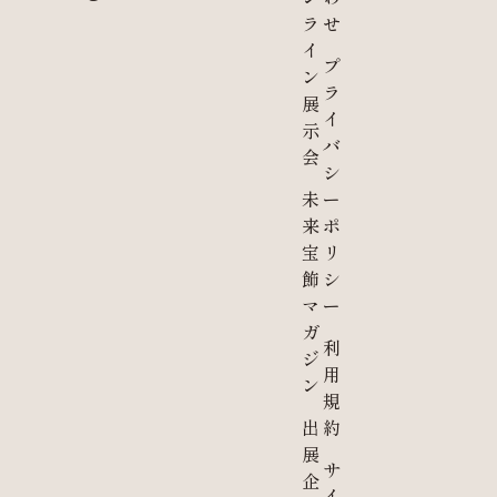
ラ
せ
イ
プ
ン
ラ
展
イ
示
バ
会
シ
未
ー
来
ポ
宝
リ
飾
シ
マ
ー
ガ
利
ジ
用
ン
規
出
約
展
サ
企
イ