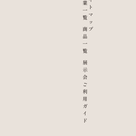
業
ト
一
マ
覧
ッ
商
プ
品
一
覧
展
示
会
ご
利
用
ガ
イ
ド