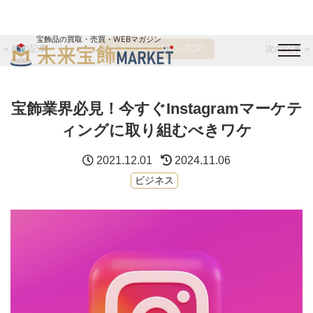
宝飾品の買取・売買・WEBマガジン
« 前の記事
未来宝飾マガジン TOP
次の記事 »
バイヤーログイン
出展企業ログイン
ジュエリー買取
オンライン展示会
宝飾業界必見！今すぐInstagramマーケテ
未来宝飾マガジン
運営会社
お問い合わせ
サイトマップ
ィングに取り組むべきワケ
2021.12.01
2024.11.06
ビジネス