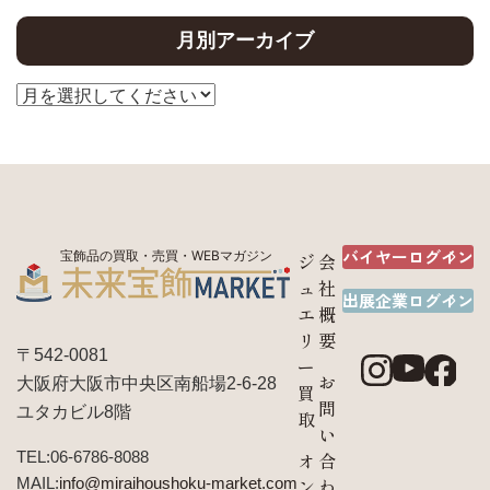
月別アーカイブ
バイヤーログイン
宝飾品の買取・売買・WEBマガジン
ジ
会
ュ
社
出展企業ログイン
エ
概
リ
要
〒542-0081
ー
お
大阪府大阪市中央区南船場2-6-28
買
問
ユタカビル8階
取
い
TEL:06-6786-8088
オ
合
MAIL:
info@miraihoushoku-market.com
ン
わ