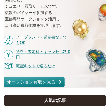
ジュエリー買取サービスです。
複数の
バイヤーが
参加する
宝飾専門オークションを
活用し、
より
高い
買取価格を
実現します。
ノーブランド・鑑定書なしで
もOK
送料・査定料・キャンセル料 0
円
宅配キットで送るだけ
オークション買取を見る
人気の記事