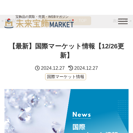
宝飾品の買取・売買・WEBマガジン
« 前の記事
未来宝飾マガジン TOP
次の記事 »
バイヤーログイン
出展企業ログイン
ジュエリー買取
オンライン展示会
【最新】国際マーケット情報【12/26更
未来宝飾マガジン
運営会社
お問い合わせ
サイトマップ
新】
2024.12.27
2024.12.27
国際マーケット情報