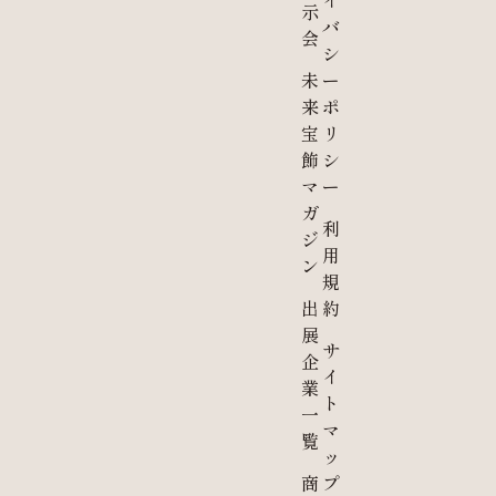
イ
示
バ
会
シ
未
ー
来
ポ
宝
リ
飾
シ
マ
ー
ガ
利
ジ
用
ン
規
出
約
展
サ
企
イ
業
ト
一
マ
覧
ッ
商
プ