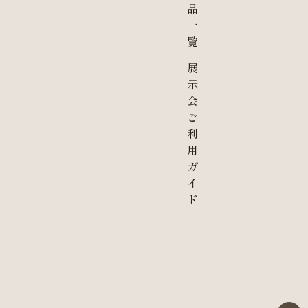
品
一
覧
展
示
会
ご
利
用
ガ
イ
ド