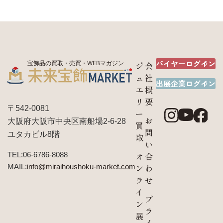
バイヤーログイン
宝飾品の買取・売買・WEBマガジン
ジ
会
ュ
社
出展企業ログイン
エ
概
リ
要
〒542-0081
ー
お
大阪府大阪市中央区南船場2-6-28
買
問
ユタカビル8階
取
い
TEL:06-6786-8088
オ
合
MAIL:
info@miraihoushoku-market.com
ン
わ
ラ
せ
イ
プ
ン
ラ
展