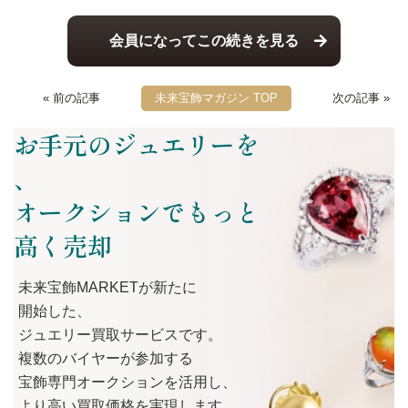
会員になってこの続きを見る
« 前の記事
未来宝飾マガジン TOP
次の記事 »
お手元のジュエリーを
、
オークションでもっと
高く売却
未来宝飾MARKETが
新たに
開始した、
ジュエリー買取サービスです。
複数の
バイヤーが
参加する
宝飾専門オークションを
活用し、
より
高い
買取価格を
実現します。