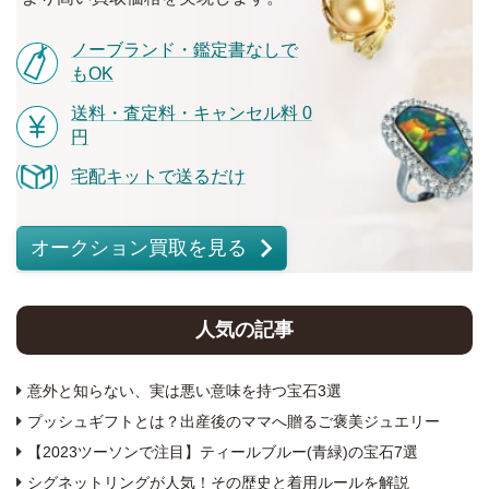
ノーブランド・鑑定書なしで
もOK
送料・査定料・キャンセル料 0
円
宅配キットで送るだけ
オークション買取を見る
人気の記事
意外と知らない、実は悪い意味を持つ宝石3選
プッシュギフトとは？出産後のママへ贈るご褒美ジュエリー
【2023ツーソンで注目】ティールブルー(青緑)の宝石7選
シグネットリングが人気！その歴史と着用ルールを解説