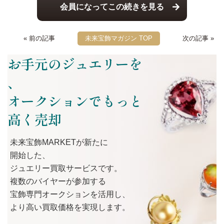
会員になってこの続きを見る
« 前の記事
未来宝飾マガジン TOP
次の記事 »
お手元のジュエリーを
、
オークションでもっと
高く売却
未来宝飾MARKETが
新たに
開始した、
ジュエリー買取サービスです。
複数の
バイヤーが
参加する
宝飾専門オークションを
活用し、
より
高い
買取価格を
実現します。