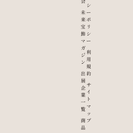
会
シ
未
ー
来
ポ
宝
リ
飾
シ
マ
ー
ガ
利
ジ
用
ン
規
出
約
展
サ
企
イ
業
ト
一
マ
覧
ッ
商
プ
品