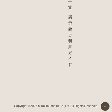
一
覧
展
示
会
ご
利
用
ガ
イ
ド
Copyright ©2026 MiraiHoushoku Co.,Ltd. All Rights Reserved.