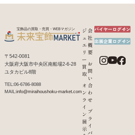
バイヤーログイン
宝飾品の買取・売買・WEBマガジン
ジ
会
ュ
社
出展企業ログイン
エ
概
リ
要
〒542-0081
ー
お
大阪府大阪市中央区南船場2-6-28
買
問
ユタカビル8階
取
い
TEL:06-6786-8088
オ
合
MAIL:
info@miraihoushoku-market.com
ン
わ
ラ
せ
イ
プ
ン
ラ
展
イ
示
バ