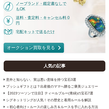
ノーブランド・鑑定書なしで
もOK
送料・査定料・キャンセル料 0
円
宅配キットで送るだけ
オークション買取を見る
人気の記事
意外と知らない、実は悪い意味を持つ宝石3選
プッシュギフトとは？出産後のママへ贈るご褒美ジュエリー
【2023ツーソンで注目】ティールブルー(青緑)の宝石7選
シグネットリングが人気！その歴史と着用ルールを解説
＜初心者向け＞ルースの楽しみ方＆ルースを手に入れる方法