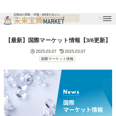
宝飾品の買取・売買・WEBマガジン
« 前の記事
未来宝飾マガジン TOP
次の記事 »
バイヤーログイン
出展企業ログイン
ジュエリー買取
オンライン展示会
【最新】国際マーケット情報【3/6更新】
未来宝飾マガジン
運営会社
お問い合わせ
サイトマップ
2025.03.07
2025.03.07
国際マーケット情報