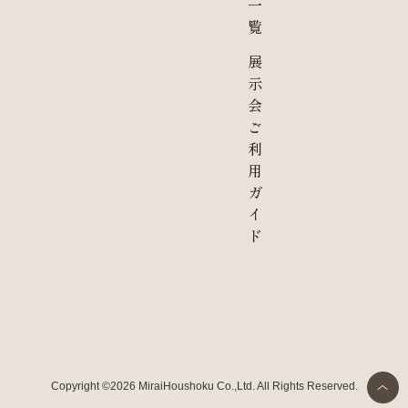
一
覧
展
示
会
ご
利
用
ガ
イ
ド
Copyright ©2026 MiraiHoushoku Co.,Ltd. All Rights Reserved.