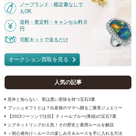
ノーブランド・鑑定書なしで
もOK
送料・査定料・キャンセル料 0
円
宅配キットで送るだけ
オークション買取を見る
人気の記事
意外と知らない、実は悪い意味を持つ宝石3選
プッシュギフトとは？出産後のママへ贈るご褒美ジュエリー
【2023ツーソンで注目】ティールブルー(青緑)の宝石7選
シグネットリングが人気！その歴史と着用ルールを解説
＜初心者向け＞ルースの楽しみ方＆ルースを手に入れる方法