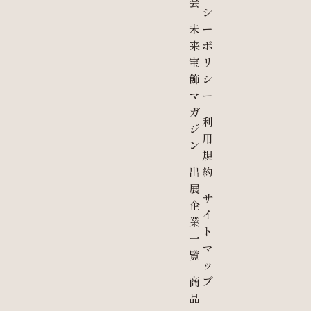
会
シ
未
ー
来
ポ
宝
リ
飾
シ
マ
ー
ガ
利
ジ
用
ン
規
出
約
展
サ
企
イ
業
ト
一
マ
覧
ッ
商
プ
品