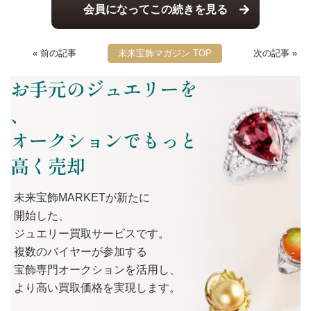
会員になってこの続きを見る
« 前の記事
未来宝飾マガジン TOP
次の記事 »
お手元のジュエリーを
、
オークションでもっと
高く売却
未来宝飾MARKETが
新たに
開始した、
ジュエリー買取サービスです。
複数の
バイヤーが
参加する
宝飾専門オークションを
活用し、
より
高い
買取価格を
実現します。