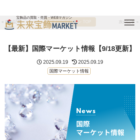
宝飾品の買取・売買・WEBマガジン
« 前の記事
未来宝飾マガジン TOP
次の記事 »
バイヤーログイン
出展企業ログイン
ジュエリー買取
オンライン展示会
【最新】国際マーケット情報【9/18更新】
未来宝飾マガジン
運営会社
お問い合わせ
サイトマップ
2025.09.19
2025.09.19
国際マーケット情報