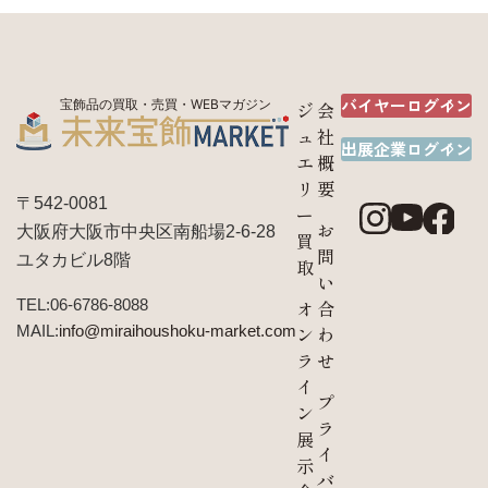
バイヤーログイン
宝飾品の買取・売買・WEBマガジン
ジ
会
ュ
社
出展企業ログイン
エ
概
リ
要
〒542-0081
ー
お
大阪府大阪市中央区南船場2-6-28
買
問
ユタカビル8階
取
い
TEL:06-6786-8088
オ
合
MAIL:
info@miraihoushoku-market.com
ン
わ
ラ
せ
イ
プ
ン
ラ
展
イ
示
バ