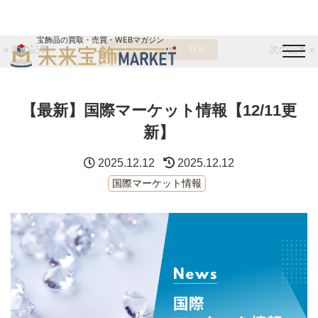
宝飾品の買取・売買・WEBマガジン
« 前の記事
未来宝飾マガジン TOP
次の記事 »
バイヤーログイン
出展企業ログイン
ジュエリー買取
オンライン展示会
【最新】国際マーケット情報【12/11更
未来宝飾マガジン
運営会社
お問い合わせ
サイトマップ
新】
2025.12.12
2025.12.12
国際マーケット情報