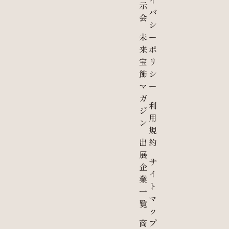
イ
示
バ
会
シ
未
ー
来
ポ
宝
リ
飾
シ
マ
ー
ガ
利
ジ
用
ン
規
出
約
展
サ
企
イ
業
ト
一
マ
覧
ッ
商
プ