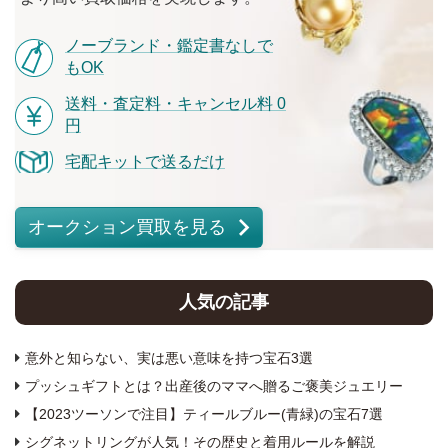
ノーブランド・鑑定書なしで
もOK
送料・査定料・キャンセル料 0
円
宅配キットで送るだけ
オークション買取を見る
人気の記事
意外と知らない、実は悪い意味を持つ宝石3選
プッシュギフトとは？出産後のママへ贈るご褒美ジュエリー
【2023ツーソンで注目】ティールブルー(青緑)の宝石7選
シグネットリングが人気！その歴史と着用ルールを解説