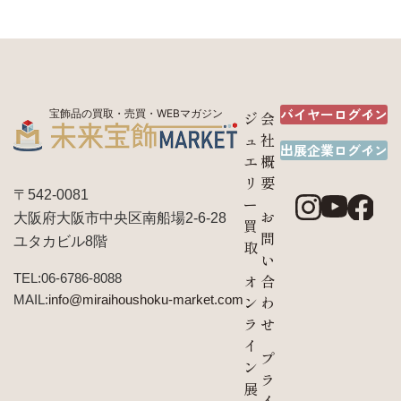
バイヤーログイン
宝飾品の買取・売買・WEBマガジン
ジ
会
ュ
社
出展企業ログイン
エ
概
リ
要
〒542-0081
ー
お
大阪府大阪市中央区南船場2-6-28
買
問
ユタカビル8階
取
い
TEL:06-6786-8088
オ
合
MAIL:
info@miraihoushoku-market.com
ン
わ
ラ
せ
イ
プ
ン
ラ
展