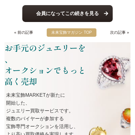
会員になってこの続きを見る
« 前の記事
未来宝飾マガジン TOP
次の記事 »
お手元のジュエリーを
、
オークションでもっと
高く売却
未来宝飾MARKETが
新たに
開始した、
ジュエリー買取サービスです。
複数の
バイヤーが
参加する
宝飾専門オークションを
活用し、
より
高い
買取価格を
実現します。