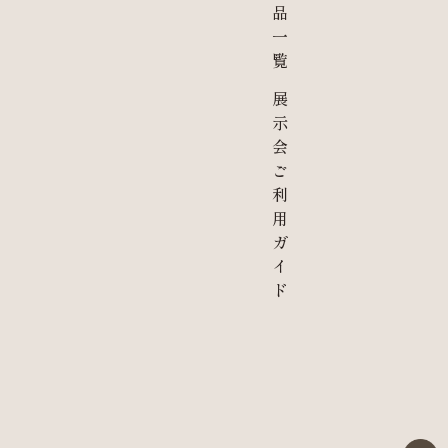
品
一
覧
展
示
会
ご
利
用
ガ
イ
ド