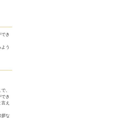
ができ
るよう
こで、
ができ
と言え
挨拶な