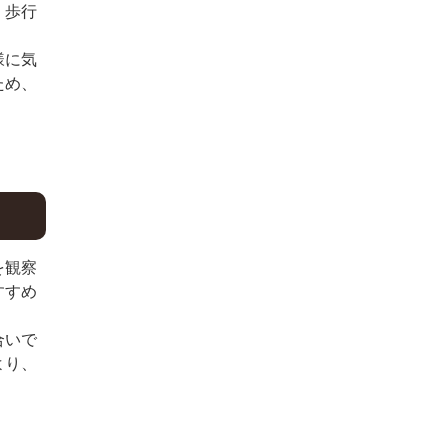
、歩行
様に気
ため、
を観察
すすめ
合いで
より、