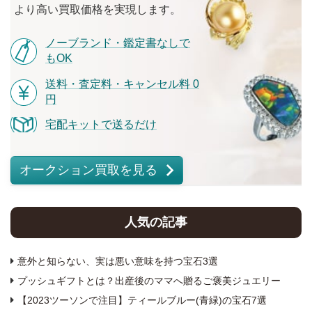
より
高い
買取価格を
実現します。
ノーブランド・鑑定書なしで
もOK
送料・査定料・キャンセル料 0
円
宅配キットで送るだけ
オークション買取を見る
人気の記事
意外と知らない、実は悪い意味を持つ宝石3選
プッシュギフトとは？出産後のママへ贈るご褒美ジュエリー
【2023ツーソンで注目】ティールブルー(青緑)の宝石7選