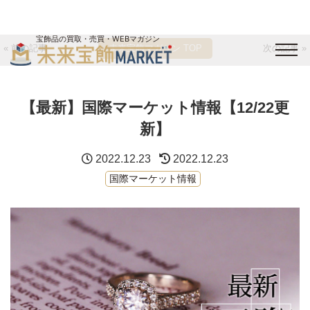
宝飾品の買取・売買・WEBマガジン
« 前の記事
未来宝飾マガジン TOP
次の記事 »
バイヤーログイン
出展企業ログイン
ジュエリー買取
オンライン展示会
【最新】国際マーケット情報【12/22更
未来宝飾マガジン
運営会社
お問い合わせ
サイトマップ
新】
2022.12.23
2022.12.23
国際マーケット情報