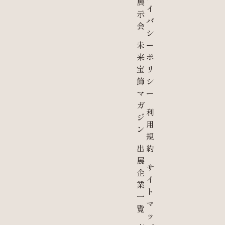
展
イ
示
バ
会
シ
未
ー
来
ポ
宝
リ
飾
シ
マ
ー
ガ
利
ジ
用
ン
規
出
約
展
サ
企
イ
業
ト
一
マ
覧
ッ