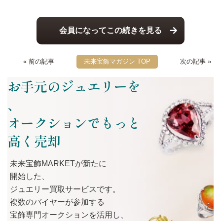
会員になってこの続きを見る
« 前の記事
未来宝飾マガジン TOP
次の記事 »
お手元のジュエリーを
、
オークションでもっと
高く売却
未来宝飾MARKETが
新たに
開始した、
ジュエリー買取サービスです。
複数の
バイヤーが
参加する
宝飾専門オークションを
活用し、