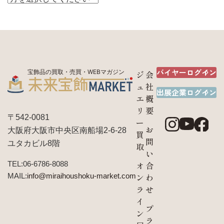
バイヤーログイン
宝飾品の買取・売買・WEBマガジン
ジ
会
ュ
社
出展企業ログイン
エ
概
リ
要
〒542-0081
ー
お
大阪府大阪市中央区南船場2-6-28
買
問
ユタカビル8階
取
い
TEL:06-6786-8088
オ
合
MAIL:
info@miraihoushoku-market.com
ン
わ
ラ
せ
イ
プ
ン
ラ