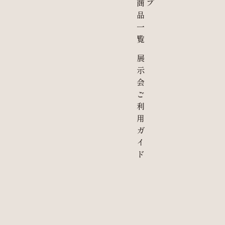
商
プ
品
一
覧
展
示
会
ご
利
用
ガ
イ
ド