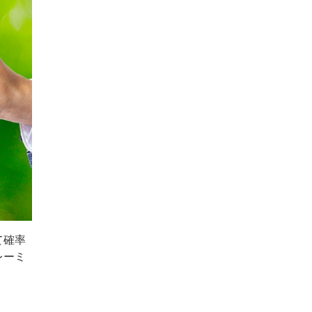
て確率
レーミ