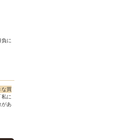
勝負に
きな買
「私に
象があ