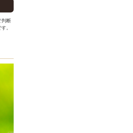
で判断
です。