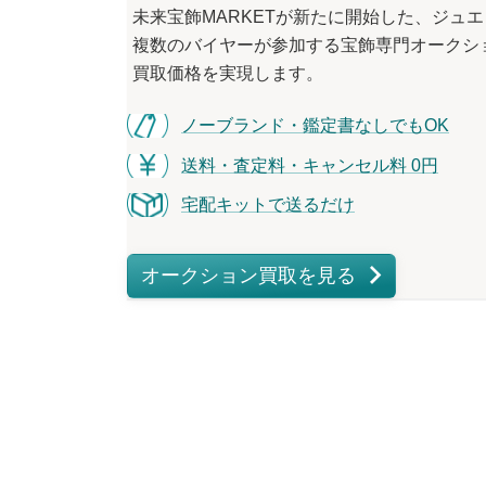
未来宝飾MARKETが
新たに
開始した、
ジュエ
複数の
バイヤーが
参加する
宝飾専門オークシ
買取価格を
実現します。
ノーブランド・鑑定書なしでもOK
送料・査定料・キャンセル料 0円
宅配キットで送るだけ
オークション買取を見る