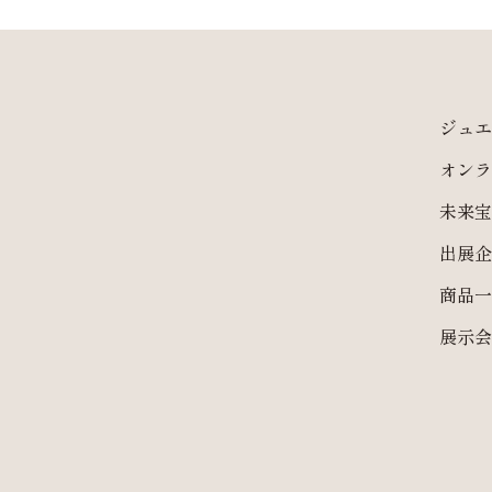
ジュエ
オンラ
未来宝
出展企
商品一
展示会