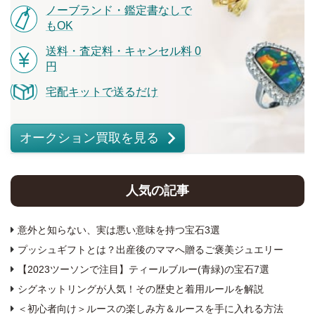
ノーブランド・鑑定書なしで
もOK
送料・査定料・キャンセル料 0
円
宅配キットで送るだけ
オークション買取を見る
人気の記事
意外と知らない、実は悪い意味を持つ宝石3選
プッシュギフトとは？出産後のママへ贈るご褒美ジュエリー
【2023ツーソンで注目】ティールブルー(青緑)の宝石7選
シグネットリングが人気！その歴史と着用ルールを解説
＜初心者向け＞ルースの楽しみ方＆ルースを手に入れる方法