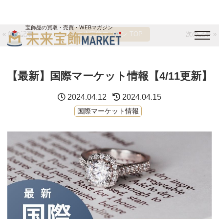
宝飾品の買取・売買・WEBマガジン
« 前の記事
未来宝飾マガジン TOP
次の記事 »
バイヤーログイン
出展企業ログイン
ジュエリー買取
オンライン展示会
【最新】国際マーケット情報【4/11更新】
未来宝飾マガジン
運営会社
お問い合わせ
サイトマップ
2024.04.12
2024.04.15
国際マーケット情報