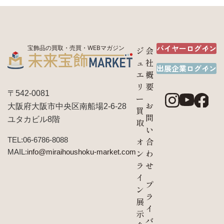
バイヤーログイン
宝飾品の買取・売買・WEBマガジン
ジ
会
ュ
社
出展企業ログイン
エ
概
リ
要
〒542-0081
ー
お
大阪府大阪市中央区南船場2-6-28
買
問
ユタカビル8階
取
い
TEL:06-6786-8088
オ
合
MAIL:
info@miraihoushoku-market.com
ン
わ
ラ
せ
イ
プ
ン
ラ
展
イ
示
バ