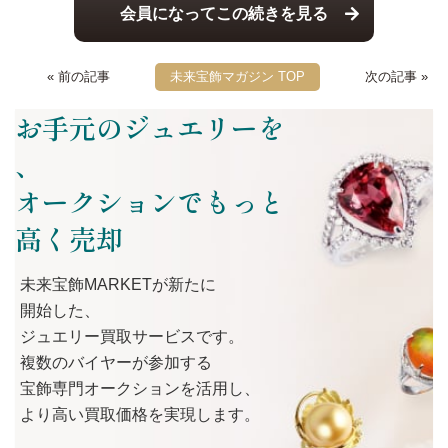
会員になってこの続きを見る
« 前の記事
未来宝飾マガジン TOP
次の記事 »
お手元のジュエリーを
、
オークションでもっと
高く売却
未来宝飾MARKETが
新たに
開始した、
ジュエリー買取サービスです。
複数の
バイヤーが
参加する
宝飾専門オークションを
活用し、
より
高い
買取価格を
実現します。