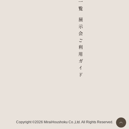
一
覧
展
示
会
ご
利
用
ガ
イ
ド
Copyright ©2026 MiraiHoushoku Co.,Ltd. All Rights Reserved.