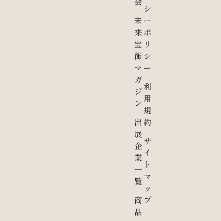
会
シ
未
ー
来
ポ
宝
リ
飾
シ
マ
ー
ガ
利
ジ
用
ン
規
出
約
展
サ
企
イ
業
ト
一
マ
覧
ッ
商
プ
品