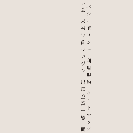
示
バ
会
シ
未
ー
来
ポ
宝
リ
飾
シ
マ
ー
ガ
利
ジ
用
ン
規
出
約
展
サ
企
イ
業
ト
一
マ
覧
ッ
商
プ