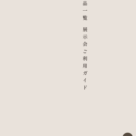
品
一
覧
展
示
会
ご
利
用
ガ
イ
ド