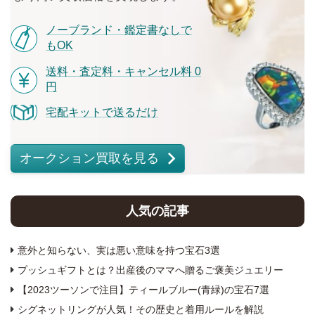
ノーブランド・鑑定書なしで
もOK
送料・査定料・キャンセル料 0
円
宅配キットで送るだけ
オークション買取を見る
人気の記事
意外と知らない、実は悪い意味を持つ宝石3選
プッシュギフトとは？出産後のママへ贈るご褒美ジュエリー
【2023ツーソンで注目】ティールブルー(青緑)の宝石7選
シグネットリングが人気！その歴史と着用ルールを解説