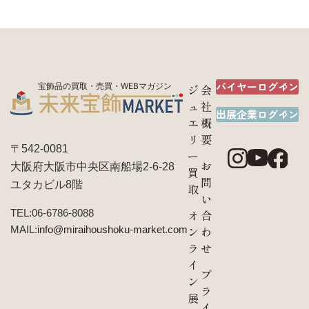
バイヤーログイン
宝飾品の買取・売買・WEBマガジン
ジ
会
ュ
社
出展企業ログイン
エ
概
リ
要
〒542-0081
ー
お
大阪府大阪市中央区南船場2-6-28
買
問
ユタカビル8階
取
い
TEL:06-6786-8088
オ
合
MAIL:
info@miraihoushoku-market.com
ン
わ
ラ
せ
イ
プ
ン
ラ
展
イ