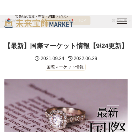
宝飾品の買取・売買・WEBマガジン
« 前の記事
未来宝飾マガジン TOP
次の記事 »
バイヤーログイン
出展企業ログイン
ジュエリー買取
オンライン展示会
【最新】国際マーケット情報【9/24更新】
未来宝飾マガジン
運営会社
お問い合わせ
サイトマップ
2021.09.24
2022.06.29
国際マーケット情報