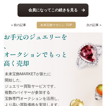
会員になってこの続きを見る
« 前の記事
未来宝飾マガジン TOP
次の記事 »
お手元のジュエリーを
、
オークションでもっと
高く売却
未来宝飾MARKETが
新たに
開始した、
ジュエリー買取サービスです。
複数の
バイヤーが
参加する
宝飾専門オークションを
活用し、
より
高い
買取価格を
実現します。