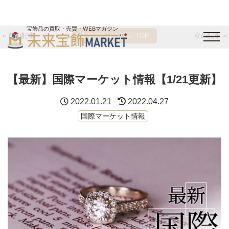
宝飾品の買取・売買・WEBマガジン
« 前の記事
未来宝飾マガジン TOP
次の記事 »
バイヤーログイン
出展企業ログイン
ジュエリー買取
オンライン展示会
【最新】国際マーケット情報【1/21更新】
未来宝飾マガジン
運営会社
お問い合わせ
サイトマップ
2022.01.21
2022.04.27
国際マーケット情報