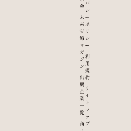
バ
会
シ
未
ー
来
ポ
宝
リ
飾
シ
マ
ー
ガ
利
ジ
用
ン
規
出
約
展
サ
企
イ
業
ト
一
マ
覧
ッ
商
プ
品