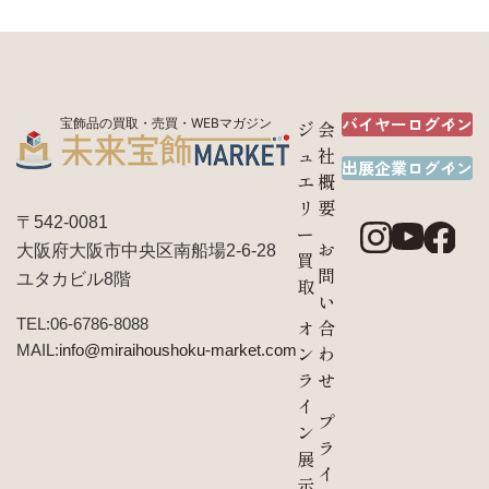
バイヤーログイン
宝飾品の買取・売買・WEBマガジン
ジ
会
ュ
社
出展企業ログイン
エ
概
リ
要
〒542-0081
ー
お
大阪府大阪市中央区南船場2-6-28
買
問
ユタカビル8階
取
い
TEL:06-6786-8088
オ
合
MAIL:
info@miraihoushoku-market.com
ン
わ
ラ
せ
イ
プ
ン
ラ
展
イ
示