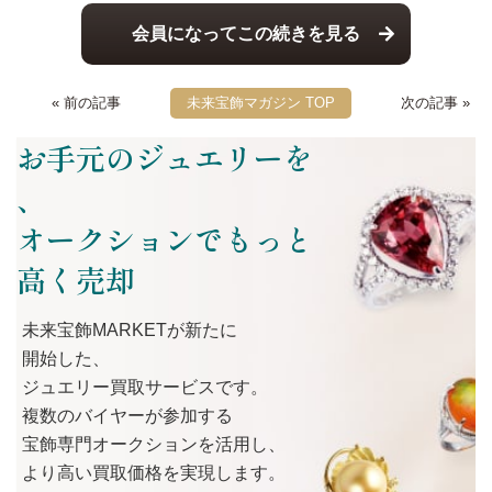
会員になってこの続きを見る
« 前の記事
未来宝飾マガジン TOP
次の記事 »
お手元のジュエリーを
、
オークションでもっと
高く売却
未来宝飾MARKETが
新たに
開始した、
ジュエリー買取サービスです。
複数の
バイヤーが
参加する
宝飾専門オークションを
活用し、
より
高い
買取価格を
実現します。