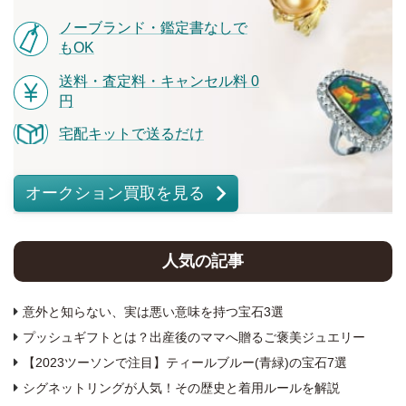
ノーブランド・鑑定書なしで
もOK
送料・査定料・キャンセル料 0
円
宅配キットで送るだけ
オークション買取を見る
人気の記事
意外と知らない、実は悪い意味を持つ宝石3選
プッシュギフトとは？出産後のママへ贈るご褒美ジュエリー
【2023ツーソンで注目】ティールブルー(青緑)の宝石7選
シグネットリングが人気！その歴史と着用ルールを解説