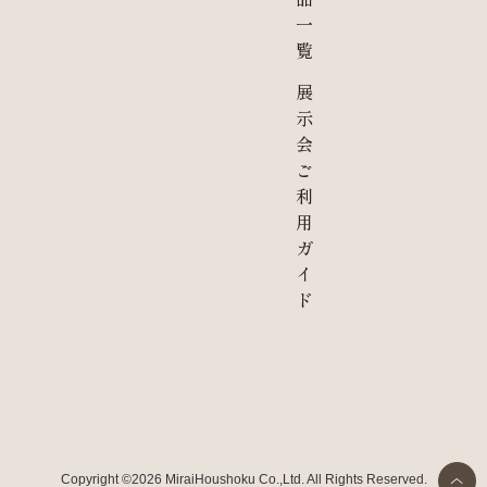
一
覧
展
示
会
ご
利
用
ガ
イ
ド
Copyright ©2026 MiraiHoushoku Co.,Ltd. All Rights Reserved.