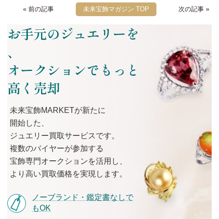
« 前の記事
未来宝飾マガジン TOP
次の記事 »
お手元のジュエリーを
、
オークションでもっと
高く売却
未来宝飾MARKETが
新たに
開始した、
ジュエリー買取サービスです。
複数の
バイヤーが
参加する
宝飾専門オークションを
活用し、
より
高い
買取価格を
実現します。
ノーブランド・鑑定書なしで
もOK