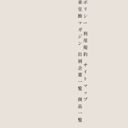
来
ポ
宝
リ
飾
シ
マ
ー
ガ
利
ジ
用
ン
規
出
約
展
サ
企
イ
業
ト
一
マ
覧
ッ
商
プ
品
一
覧