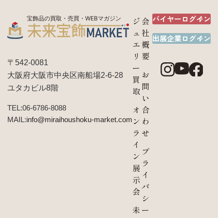
バイヤーログイン
宝飾品の買取・売買・WEBマガジン
ジ
会
ュ
社
出展企業ログイン
エ
概
リ
要
〒542-0081
ー
お
大阪府大阪市中央区南船場2-6-28
買
問
ユタカビル8階
取
い
TEL:06-6786-8088
オ
合
MAIL:
info@miraihoushoku-market.com
ン
わ
ラ
せ
イ
プ
ン
ラ
展
イ
示
バ
会
シ
未
ー