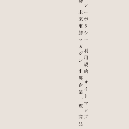
会
シ
未
ー
来
ポ
宝
リ
飾
シ
マ
ー
ガ
利
ジ
用
ン
規
出
約
展
サ
企
イ
業
ト
一
マ
覧
ッ
商
プ
品