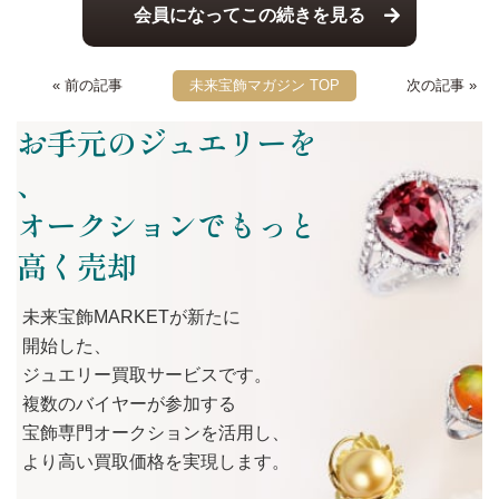
会員になってこの続きを見る
« 前の記事
未来宝飾マガジン TOP
次の記事 »
お手元のジュエリーを
、
オークションでもっと
高く売却
未来宝飾MARKETが
新たに
開始した、
ジュエリー買取サービスです。
複数の
バイヤーが
参加する
宝飾専門オークションを
活用し、
より
高い
買取価格を
実現します。