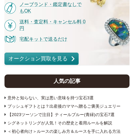
ノーブランド・鑑定書なしで
もOK
送料・査定料・キャンセル料 0
円
宅配キットで送るだけ
オークション買取を見る
人気の記事
意外と知らない、実は悪い意味を持つ宝石3選
プッシュギフトとは？出産後のママへ贈るご褒美ジュエリー
【2023ツーソンで注目】ティールブルー(青緑)の宝石7選
シグネットリングが人気！その歴史と着用ルールを解説
＜初心者向け＞ルースの楽しみ方＆ルースを手に入れる方法