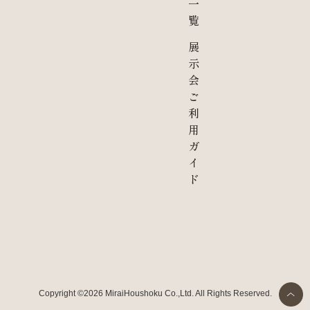
一
覧
展
示
会
ご
利
用
ガ
イ
ド
Copyright ©2026 MiraiHoushoku Co.,Ltd. All Rights Reserved.