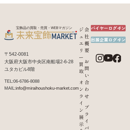
バイヤーログイン
宝飾品の買取・売買・WEBマガジン
ジ
会
ュ
社
出展企業ログイン
エ
概
リ
要
〒542-0081
ー
お
大阪府大阪市中央区南船場2-6-28
買
問
ユタカビル8階
取
い
TEL:06-6786-8088
オ
合
MAIL:
info@miraihoushoku-market.com
ン
わ
ラ
せ
イ
プ
ン
ラ
展
イ
示
バ