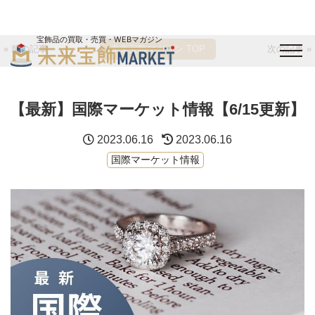
宝飾品の買取・売買・WEBマガジン
« 前の記事
未来宝飾マガジン TOP
次の記事 »
バイヤーログイン
出展企業ログイン
ジュエリー買取
オンライン展示会
【最新】国際マーケット情報【6/15更新】
未来宝飾マガジン
運営会社
お問い合わせ
サイトマップ
2023.06.16
2023.06.16
国際マーケット情報