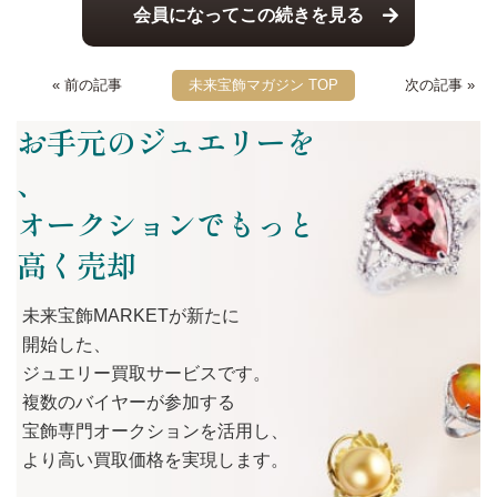
会員になってこの続きを見る
« 前の記事
未来宝飾マガジン TOP
次の記事 »
お手元のジュエリーを
、
オークションでもっと
高く売却
未来宝飾MARKETが
新たに
開始した、
ジュエリー買取サービスです。
複数の
バイヤーが
参加する
宝飾専門オークションを
活用し、
より
高い
買取価格を
実現します。