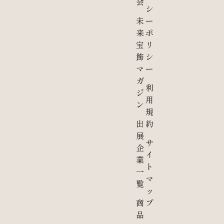
会
シ
未
ー
来
ポ
宝
リ
飾
シ
マ
ー
ガ
利
ジ
用
ン
規
出
約
展
サ
企
イ
業
ト
一
マ
覧
ッ
商
プ
品