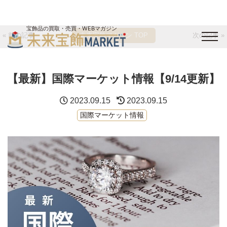
宝飾品の買取・売買・WEBマガジン
« 前の記事
未来宝飾マガジン TOP
次の記事 »
バイヤーログイン
出展企業ログイン
ジュエリー買取
オンライン展示会
【最新】国際マーケット情報【9/14更新】
未来宝飾マガジン
運営会社
お問い合わせ
サイトマップ
2023.09.15
2023.09.15
国際マーケット情報