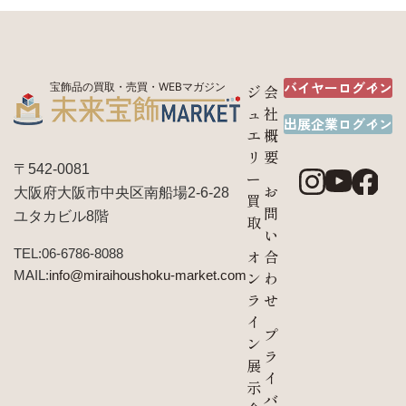
バイヤーログイン
宝飾品の買取・売買・WEBマガジン
ジ
会
ュ
社
出展企業ログイン
エ
概
リ
要
〒542-0081
ー
お
大阪府大阪市中央区南船場2-6-28
買
問
ユタカビル8階
取
い
TEL:06-6786-8088
オ
合
MAIL:
info@miraihoushoku-market.com
ン
わ
ラ
せ
イ
プ
ン
ラ
展
イ
示
バ