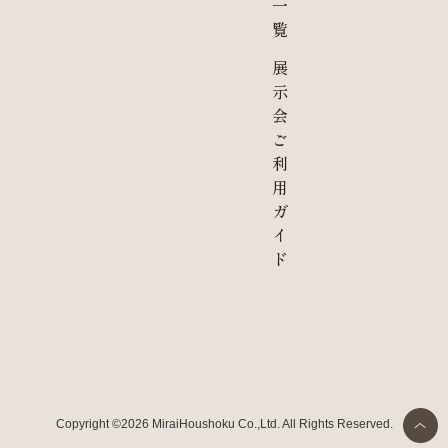
一
覧
展
示
会
ご
利
用
ガ
イ
ド
Copyright ©2026 MiraiHoushoku Co.,Ltd. All Rights Reserved.