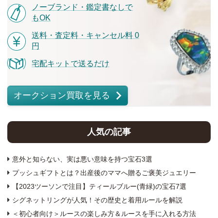
ノーブランド・鑑定書なしで
もOK
送料・査定料・キャンセル料 0
円
宅配キットで送るだけ
オークション買取を見る
人気の記事
意外と知らない、実は悪い意味を持つ宝石3選
プッシュギフトとは？出産後のママへ贈るご褒美ジュエリー
【2023ツーソンで注目】ティールブルー(青緑)の宝石7選
シグネットリングが人気！その歴史と着用ルールを解説
＜初心者向け＞ルースの楽しみ方＆ルースを手に入れる方法