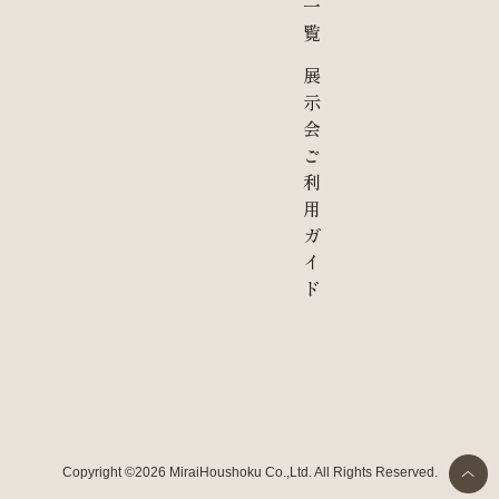
一
覧
展
示
会
ご
利
用
ガ
イ
ド
Copyright ©2026 MiraiHoushoku Co.,Ltd. All Rights Reserved.