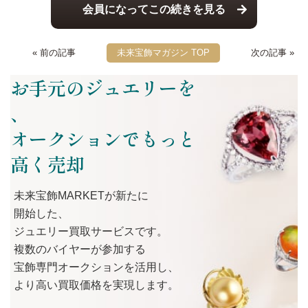
会員になってこの続きを見る
« 前の記事
未来宝飾マガジン TOP
次の記事 »
お手元のジュエリーを
、
オークションでもっと
高く売却
未来宝飾MARKETが
新たに
開始した、
ジュエリー買取サービスです。
複数の
バイヤーが
参加する
宝飾専門オークションを
活用し、
より
高い
買取価格を
実現します。