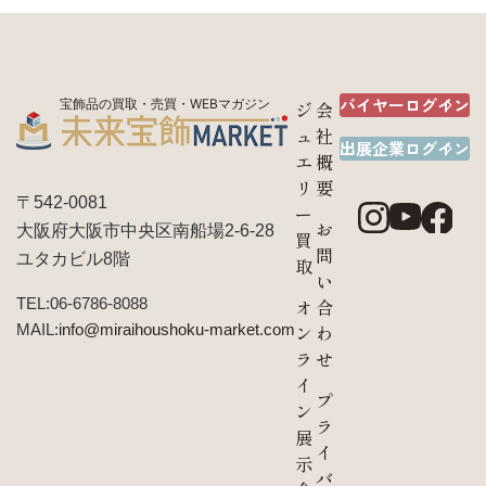
バイヤーログイン
宝飾品の買取・売買・WEBマガジン
ジ
会
ュ
社
出展企業ログイン
エ
概
リ
要
〒542-0081
ー
お
大阪府大阪市中央区南船場2-6-28
買
問
ユタカビル8階
取
い
TEL:06-6786-8088
オ
合
MAIL:
info@miraihoushoku-market.com
ン
わ
ラ
せ
イ
プ
ン
ラ
展
イ
示
バ