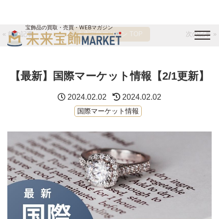
宝飾品の買取・売買・WEBマガジン
« 前の記事
未来宝飾マガジン TOP
次の記事 »
バイヤーログイン
出展企業ログイン
ジュエリー買取
オンライン展示会
【最新】国際マーケット情報【2/1更新】
未来宝飾マガジン
運営会社
お問い合わせ
サイトマップ
2024.02.02
2024.02.02
国際マーケット情報