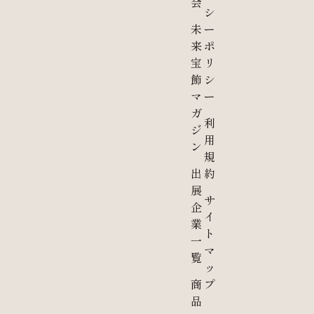
会
シ
未
ー
来
ポ
宝
リ
飾
シ
マ
ー
ガ
利
ジ
用
ン
規
出
約
展
サ
企
イ
業
ト
一
マ
覧
ッ
商
プ
品