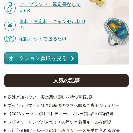
ノーブランド・鑑定書なしで
もOK
送料・査定料・キャンセル料 0
円
宅配キットで送るだけ
オークション買取を見る
人気の記事
意外と知らない、実は悪い意味を持つ宝石3選
プッシュギフトとは？出産後のママへ贈るご褒美ジュエリー
【2023ツーソンで注目】ティールブルー(青緑)の宝石7選
シグネットリングが人気！その歴史と着用ルールを解説
＜初心者向け＞ルースの楽しみ方＆ルースを手に入れる方法