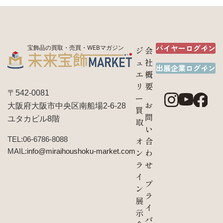
バイヤーログイン
宝飾品の買取・売買・WEBマガジン
ジ
会
ュ
社
出展企業ログイン
エ
概
リ
要
〒542-0081
ー
お
大阪府大阪市中央区南船場2-6-28
買
問
ユタカビル8階
取
い
TEL:06-6786-8088
オ
合
MAIL:
info@miraihoushoku-market.com
ン
わ
ラ
せ
イ
プ
ン
ラ
展
イ
示
バ