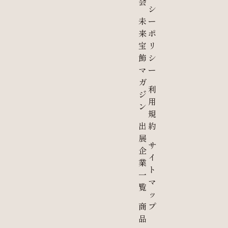
会
シ
未
ー
来
ポ
宝
リ
飾
シ
マ
ー
ガ
利
ジ
用
ン
規
出
約
展
サ
企
イ
業
ト
一
マ
覧
ッ
商
プ
品