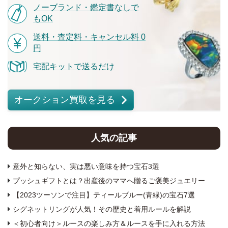
ノーブランド・鑑定書なしで
もOK
送料・査定料・キャンセル料 0
円
宅配キットで送るだけ
オークション買取を見る
人気の記事
意外と知らない、実は悪い意味を持つ宝石3選
プッシュギフトとは？出産後のママへ贈るご褒美ジュエリー
【2023ツーソンで注目】ティールブルー(青緑)の宝石7選
シグネットリングが人気！その歴史と着用ルールを解説
＜初心者向け＞ルースの楽しみ方＆ルースを手に入れる方法