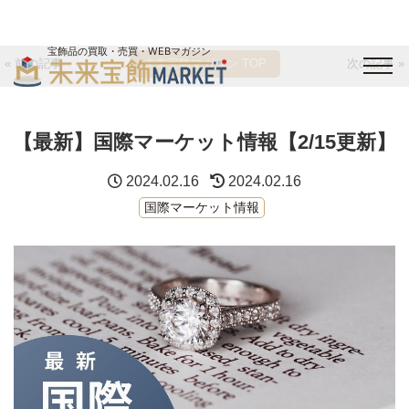
宝飾品の買取・売買・WEBマガジン
« 前の記事
未来宝飾マガジン TOP
次の記事 »
バイヤーログイン
出展企業ログイン
ジュエリー買取
オンライン展示会
【最新】国際マーケット情報【2/15更新】
未来宝飾マガジン
運営会社
お問い合わせ
サイトマップ
2024.02.16
2024.02.16
国際マーケット情報