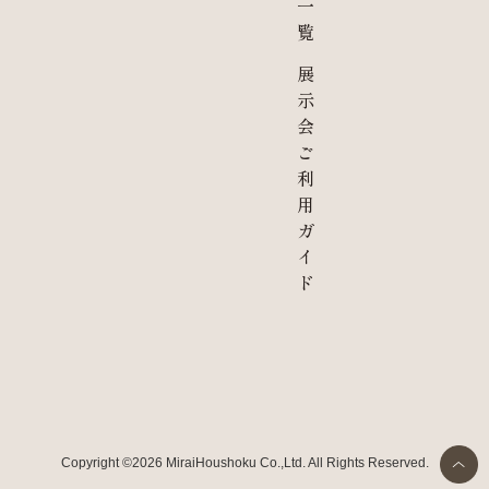
一
覧
展
示
会
ご
利
用
ガ
イ
ド
Copyright ©2026 MiraiHoushoku Co.,Ltd. All Rights Reserved.