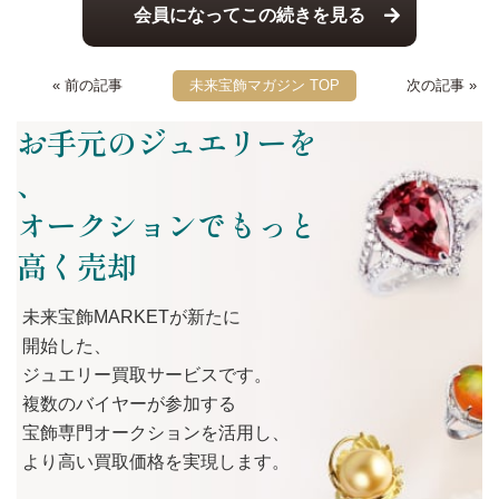
会員になってこの続きを見る
« 前の記事
未来宝飾マガジン TOP
次の記事 »
お手元のジュエリーを
、
オークションでもっと
高く売却
未来宝飾MARKETが
新たに
開始した、
ジュエリー買取サービスです。
複数の
バイヤーが
参加する
宝飾専門オークションを
活用し、
より
高い
買取価格を
実現します。