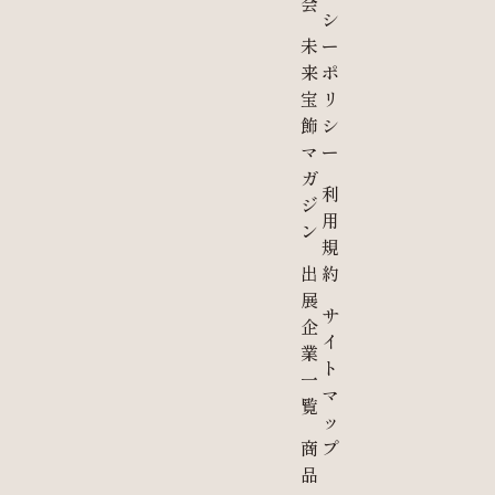
会
シ
未
ー
来
ポ
宝
リ
飾
シ
マ
ー
ガ
利
ジ
用
ン
規
出
約
展
サ
企
イ
業
ト
一
マ
覧
ッ
商
プ
品