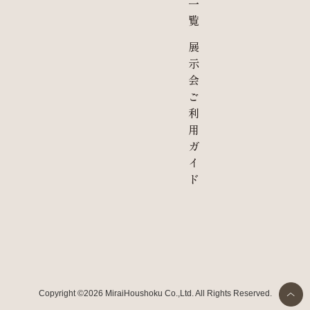
一
覧
展
示
会
ご
利
用
ガ
イ
ド
Copyright ©2026 MiraiHoushoku Co.,Ltd. All Rights Reserved.