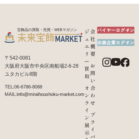
バイヤーログイン
宝飾品の買取・売買・WEBマガジン
ジ
会
ュ
社
出展企業ログイン
エ
概
リ
要
〒542-0081
ー
お
大阪府大阪市中央区南船場2-6-28
買
問
ユタカビル8階
取
い
TEL:06-6786-8088
オ
合
MAIL:
info@miraihoushoku-market.com
ン
わ
ラ
せ
イ
プ
ン
ラ
展
イ
示
バ