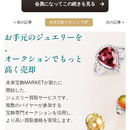
会員になってこの続きを見る
« 前の記事
未来宝飾マガジン TOP
次の記事 »
お手元のジュエリーを
、
オークションでもっと
高く売却
未来宝飾MARKETが
新たに
開始した、
ジュエリー買取サービスです。
複数の
バイヤーが
参加する
宝飾専門オークションを
活用し、
より
高い
買取価格を
実現します。