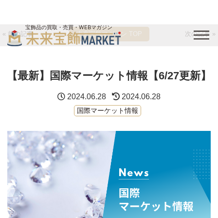
宝飾品の買取・売買・WEBマガジン
« 前の記事
未来宝飾マガジン TOP
次の記事 »
バイヤーログイン
出展企業ログイン
ジュエリー買取
オンライン展示会
【最新】国際マーケット情報【6/27更新】
未来宝飾マガジン
運営会社
お問い合わせ
サイトマップ
2024.06.28
2024.06.28
国際マーケット情報