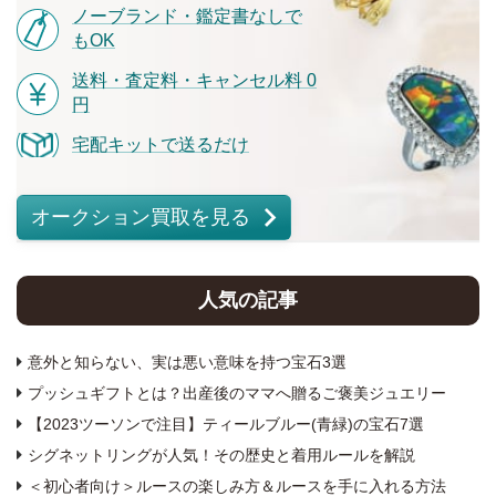
ノーブランド・鑑定書なしで
もOK
送料・査定料・キャンセル料 0
円
宅配キットで送るだけ
オークション買取を見る
人気の記事
意外と知らない、実は悪い意味を持つ宝石3選
プッシュギフトとは？出産後のママへ贈るご褒美ジュエリー
【2023ツーソンで注目】ティールブルー(青緑)の宝石7選
シグネットリングが人気！その歴史と着用ルールを解説
＜初心者向け＞ルースの楽しみ方＆ルースを手に入れる方法