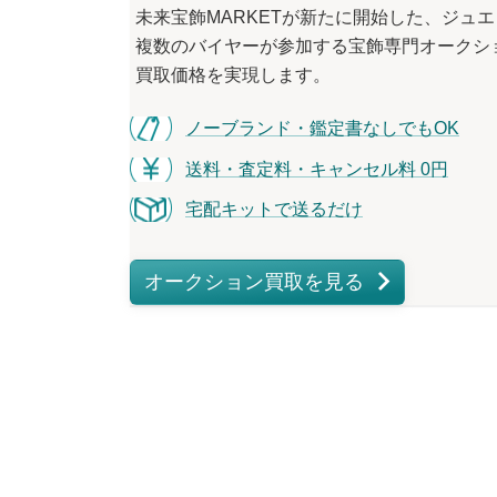
未来宝飾MARKETが
新たに
開始した、
ジュエ
複数の
バイヤーが
参加する
宝飾専門オークシ
買取価格を
実現します。
ノーブランド・鑑定書なしでもOK
送料・査定料・キャンセル料 0円
宅配キットで送るだけ
オークション買取を見る