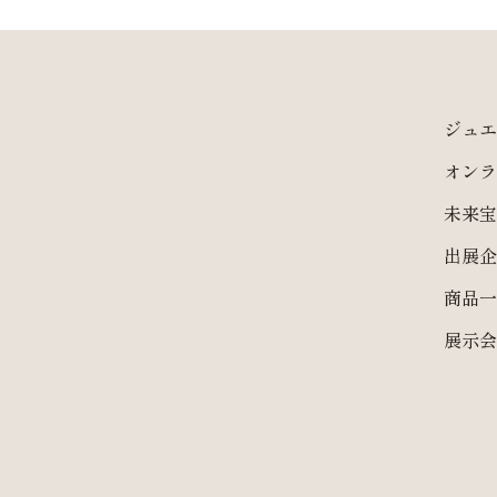
ジュエ
オンラ
未来宝
出展企
商品一
展示会