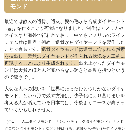
モンド
最近では故人の遺骨、遺灰、髪の毛から合成ダイヤモンド
を作ることが可能になりました。制作はアメリカや
（※1）
スイスなど海外で行われており、中でもアメリカのライフ
ジェム社は世界で初めて遺骨からダイヤモンドを製作した
ことで有名です。
遺骨ダイヤモンドは遺骨に含まれる炭素
を抽出し、天然のダイヤモンドが作られる状況を人工的に
再現することにより生成されます。
出来上がったダイヤモ
ンドは天然とほとんど変わらない輝きと高度を持つという
ので驚きです。
大切な人への想いを「世界にたったひとつしかないダイヤ
モンド」という形で残す方法は、少子化により墓じまいを
考える人が増えている日本では、今後よりニーズが高まっ
ていくかもしれません。
（※1）「人工ダイヤモンド」「シンセティックダイヤモンド」「ラボ
グロウンダイヤモンド」などと呼ばれる。遺骨から作られたダイヤモン