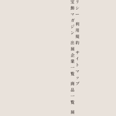
宝
リ
飾
シ
マ
ー
ガ
利
ジ
用
ン
規
出
約
展
サ
企
イ
業
ト
一
マ
覧
ッ
商
プ
品
一
覧
展