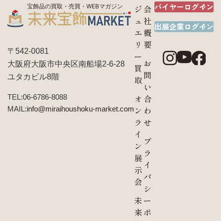
バイヤーログイン
宝飾品の買取・売買・WEBマガジン
ジ
会
ュ
社
出展企業ログイン
エ
概
リ
要
〒542-0081
ー
お
大阪府大阪市中央区南船場2-6-28
買
問
ユタカビル8階
取
い
TEL:06-6786-8088
オ
合
MAIL:
info@miraihoushoku-market.com
ン
わ
ラ
せ
イ
プ
ン
ラ
展
イ
示
バ
会
シ
未
ー
来
ポ