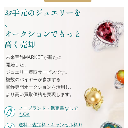
お手元のジュエリーを
、
オークションでもっと
高く売却
未来宝飾MARKETが
新たに
開始した、
ジュエリー買取サービスです。
複数の
バイヤーが
参加する
宝飾専門オークションを
活用し、
より
高い
買取価格を
実現します。
ノーブランド・鑑定書なしで
もOK
送料・査定料・キャンセル料 0