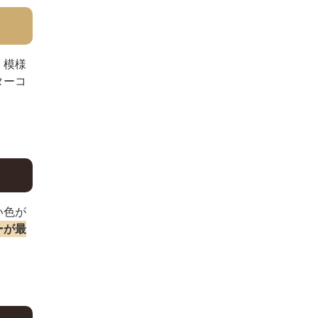
、模様
ターコ
い色が
ーが最