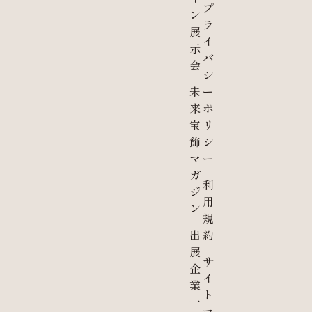
プ
ン
ラ
展
イ
示
バ
会
シ
未
ー
来
ポ
宝
リ
飾
シ
マ
ー
ガ
利
ジ
用
ン
規
出
約
展
サ
企
イ
業
ト
一
マ