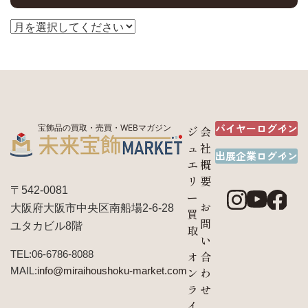
バイヤーログイン
宝飾品の買取・売買・WEBマガジン
ジ
会
ュ
社
出展企業ログイン
エ
概
リ
要
〒542-0081
ー
お
大阪府大阪市中央区南船場2-6-28
買
問
ユタカビル8階
取
い
TEL:06-6786-8088
オ
合
MAIL:
info@miraihoushoku-market.com
ン
わ
ラ
せ
イ