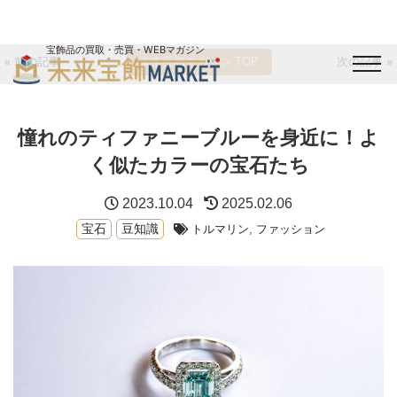
宝飾品の買取・売買・WEBマガジン
« 前の記事
未来宝飾マガジン TOP
次の記事 »
バイヤーログイン
出展企業ログイン
ジュエリー買取
オンライン展示会
憧れのティファニーブルーを身近に！よ
未来宝飾マガジン
運営会社
お問い合わせ
サイトマップ
く似たカラーの宝石たち
2023.10.04
2025.02.06
宝石
豆知識
トルマリン
,
ファッション