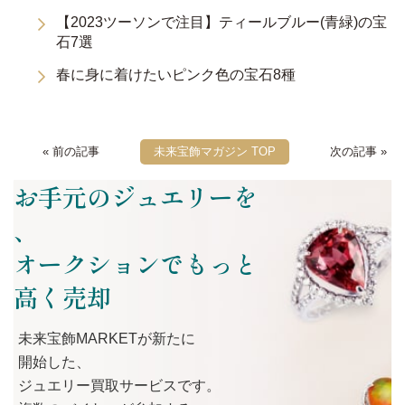
【2023ツーソンで注目】ティールブルー(青緑)の宝
石7選
春に身に着けたいピンク色の宝石8種
« 前の記事
未来宝飾マガジン TOP
次の記事 »
お手元のジュエリーを
、
オークションでもっと
高く売却
未来宝飾MARKETが
新たに
開始した、
ジュエリー買取サービスです。