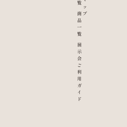
覧
ッ
商
プ
品
一
覧
展
示
会
ご
利
用
ガ
イ
ド