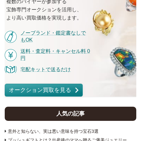
複数の
バイヤーが
参加する
宝飾専門オークションを
活用し、
より
高い
買取価格を
実現します。
ノーブランド・鑑定書なしで
もOK
送料・査定料・キャンセル料 0
円
宅配キットで送るだけ
オークション買取を見る
人気の記事
意外と知らない、実は悪い意味を持つ宝石3選
プッシュギフトとは？出産後のママへ贈るご褒美ジュエリー