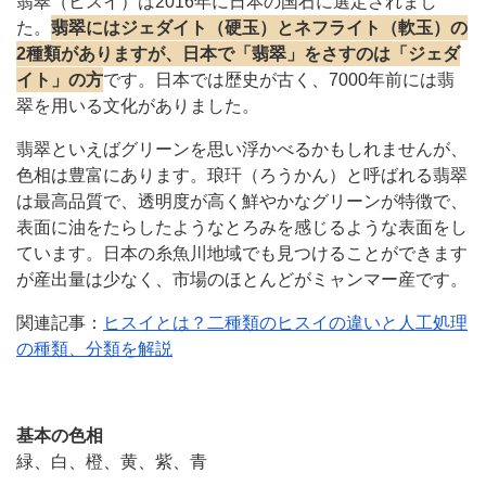
翡翠（ヒスイ）は2016年に日本の国石に選定されまし
た。
翡翠にはジェダイト（硬玉）とネフライト（軟玉）の
2種類がありますが、日本で「翡翠」をさすのは「ジェダ
イト」の方
です。日本では歴史が古く、7000年前には翡
翠を用いる文化がありました。
翡翠といえばグリーンを思い浮かべるかもしれませんが、
色相は豊富にあります。琅玕（ろうかん）と呼ばれる翡翠
は最高品質で、透明度が高く鮮やかなグリーンが特徴で、
表面に油をたらしたようなとろみを感じるような表面をし
ています。日本の糸魚川地域でも見つけることができます
が産出量は少なく、市場のほとんどがミャンマー産です。
関連記事：
ヒスイとは？二種類のヒスイの違いと人工処理
の種類、分類を解説
基本の色相
緑、白、橙、黄、紫、青