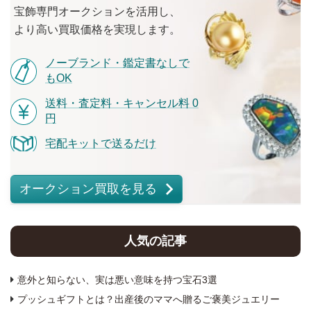
宝飾専門オークションを
活用し、
より
高い
買取価格を
実現します。
ノーブランド・鑑定書なしで
もOK
送料・査定料・キャンセル料 0
円
宅配キットで送るだけ
オークション買取を見る
人気の記事
意外と知らない、実は悪い意味を持つ宝石3選
プッシュギフトとは？出産後のママへ贈るご褒美ジュエリー