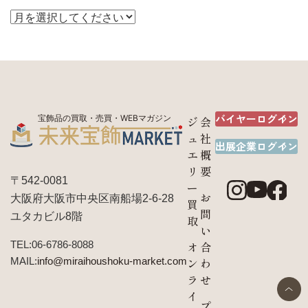
バイヤーログイン
宝飾品の買取・売買・WEBマガジン
ジ
会
ュ
社
出展企業ログイン
エ
概
リ
要
〒542-0081
ー
お
大阪府大阪市中央区南船場2-6-28
買
問
ユタカビル8階
取
い
TEL:06-6786-8088
オ
合
MAIL:
info@miraihoushoku-market.com
ン
わ
ラ
せ
イ
プ