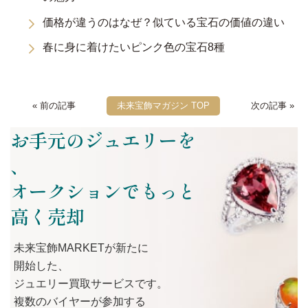
価格が違うのはなぜ？似ている宝石の価値の違い
春に身に着けたいピンク色の宝石8種
« 前の記事
未来宝飾マガジン TOP
次の記事 »
お手元のジュエリーを
、
オークションでもっと
高く売却
未来宝飾MARKETが
新たに
開始した、
ジュエリー買取サービスです。
複数の
バイヤーが
参加する