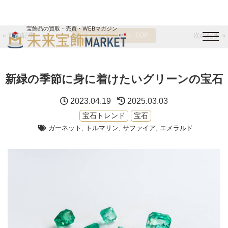
宝飾品の買取・売買・WEBマガジン
« 前の記事
未来宝飾マガジン TOP
次の記事 »
バイヤーログイン
出展企業ログイン
ジュエリー買取
オンライン展示会
新緑の季節に身に着けたいグリーンの宝石
未来宝飾マガジン
運営会社
お問い合わせ
サイトマップ
2023.04.19
2025.03.03
宝石トレンド
宝石
ガーネット
,
トルマリン
,
サファイア
,
エメラルド