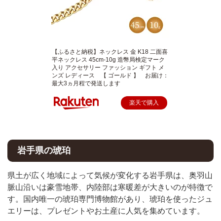
【ふるさと納税】ネックレス 金 K18 二面喜
平ネックレス 45cm-10g 造幣局検定マーク
入り アクセサリー ファッション ギフト メ
ンズ レディース 【 ゴールド 】 お届け：
最大3ヵ月程で発送します
楽天で購入
岩手県の琥珀
県土が広く地域によって気候が変化する岩手県は、奥羽山
脈山沿いは豪雪地帯、内陸部は寒暖差が大きいのが特徴で
す。国内唯一の琥珀専門博物館があり、琥珀を使ったジュ
エリーは、プレゼントやお土産に人気を集めています。