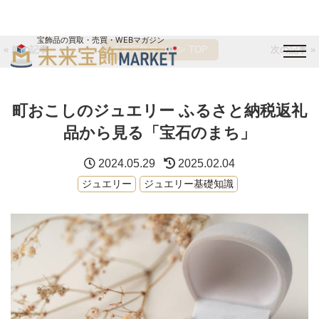
宝飾品の買取・売買・WEBマガジン
« 前の記事
未来宝飾マガジン TOP
次の記事 »
バイヤーログイン
出展企業ログイン
ジュエリー買取
オンライン展示会
町おこしのジュエリー ふるさと納税返礼
未来宝飾マガジン
運営会社
お問い合わせ
サイトマップ
品から見る「宝石のまち」
2024.05.29
2025.02.04
ジュエリー
ジュエリー基礎知識