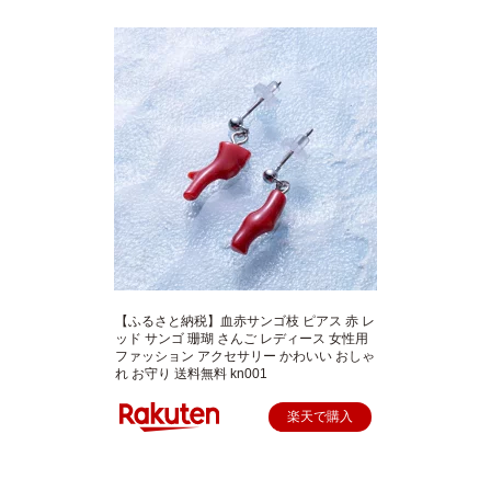
【ふるさと納税】血赤サンゴ枝 ピアス 赤 レ
ッド サンゴ 珊瑚 さんご レディース 女性用
ファッション アクセサリー かわいい おしゃ
れ お守り 送料無料 kn001
楽天で購入