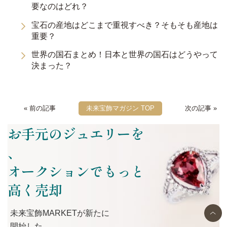
要なのはどれ？
宝石の産地はどこまで重視すべき？そもそも産地は
重要？
世界の国石まとめ！日本と世界の国石はどうやって
決まった？
« 前の記事
未来宝飾マガジン TOP
次の記事 »
お手元のジュエリーを
、
オークションでもっと
高く売却
未来宝飾MARKETが
新たに
開始した、