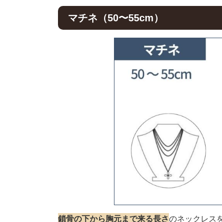
マチネ（50〜55cm）
鎖骨の下から胸元まで来る長さ
のネックレス