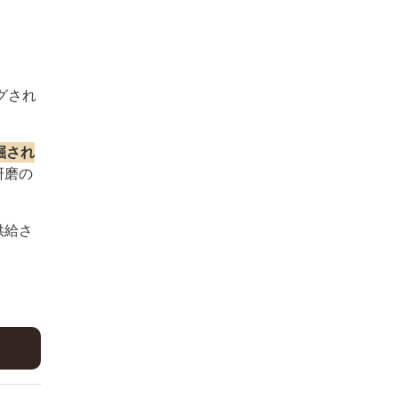
グされ
掘され
研磨の
供給さ