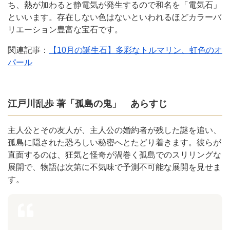
ち、熱が加わると静電気が発生するので和名を「電気石」
といいます。存在しない色はないといわれるほどカラーバ
リエーション豊富な宝石です。
関連記事：
【10月の誕生石】多彩なトルマリン、虹色のオ
パール
江戸川乱歩 著「孤島の鬼」 あらすじ
主人公とその友人が、主人公の婚約者が残した謎を追い、
孤島に隠された恐ろしい秘密へとたどり着きます。彼らが
直面するのは、狂気と怪奇が渦巻く孤島でのスリリングな
展開で、物語は次第に不気味で予測不可能な展開を見せま
す。