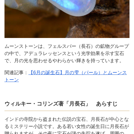
ムーンストーンは、フェルスパー（長石）の鉱物グループ
の中で、アデュラレッセンスという光学効果を示す宝石
で、月の光を思わせるやわらかい輝きを持っています。
関連記事：
【6月の誕生石】月の雫（パール）とムーンス
トーン
ウィルキー・コリンズ著「月長石」 あらすじ
インドの寺院から盗まれた伝説の宝石、月長石が中心とな
るミステリー小説です。ある若い女性の誕生日に月長石が
贈られますが、その夜に宝石が謎の失踪を遂げ、周囲の