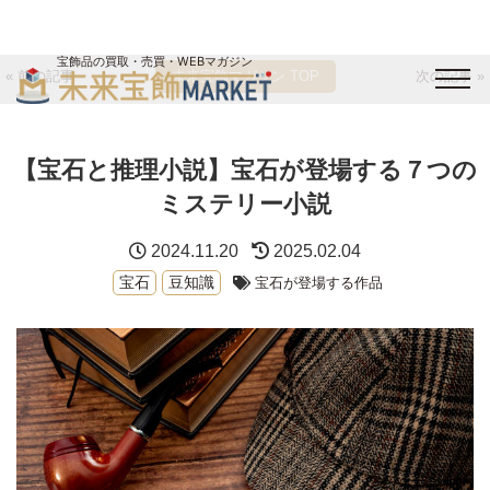
宝飾品の買取・売買・WEBマガジン
« 前の記事
未来宝飾マガジン TOP
次の記事 »
バイヤーログイン
出展企業ログイン
ジュエリー買取
オンライン展示会
【宝石と推理小説】宝石が登場する７つの
未来宝飾マガジン
運営会社
お問い合わせ
サイトマップ
ミステリー小説
2024.11.20
2025.02.04
宝石
豆知識
宝石が登場する作品