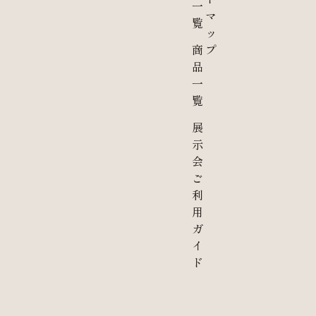
一
マ
覧
ッ
商
プ
品
一
覧
展
示
会
ご
利
用
ガ
イ
ド