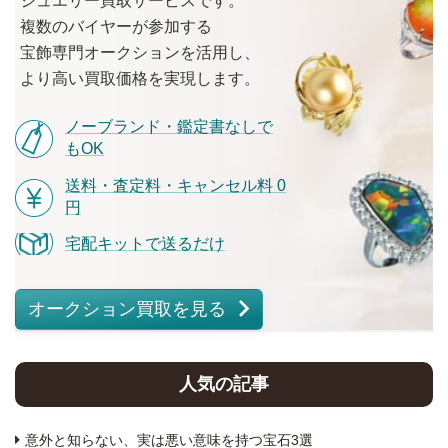
ジュエリー買取サービスです。
複数の
バイヤーが
参加する
宝飾専門オークションを
活用し、
より
高い
買取価格を
実現します。
ノーブランド・鑑定書なしで
もOK
送料・査定料・キャンセル料 0
円
宅配キットで送るだけ
オークション買取を見る
人気の記事
意外と知らない、実は悪い意味を持つ宝石3選