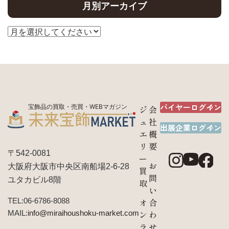
月別アーカイブ
バイヤーログイン
宝飾品の買取・売買・WEBマガジン
ジ
会
ュ
社
出展企業ログイン
エ
概
リ
要
〒542-0081
ー
お
大阪府大阪市中央区南船場2-6-28
買
問
ユタカビル8階
取
い
TEL:06-6786-8088
オ
合
MAIL:
info@miraihoushoku-market.com
ン
わ
ラ
せ