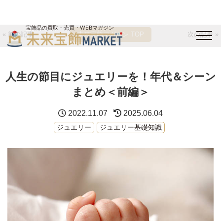
宝飾品の買取・売買・WEBマガジン
« 前の記事
未来宝飾マガジン TOP
次の記事 »
バイヤーログイン
出展企業ログイン
ジュエリー買取
オンライン展示会
人生の節目にジュエリーを！年代＆シーン
未来宝飾マガジン
運営会社
お問い合わせ
サイトマップ
まとめ＜前編＞
2022.11.07
2025.06.04
ジュエリー
ジュエリー基礎知識