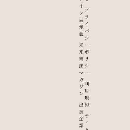
イ
プ
ン
ラ
展
イ
示
バ
会
シ
未
ー
来
ポ
宝
リ
飾
シ
マ
ー
ガ
利
ジ
用
ン
規
出
約
展
サ
企
イ
業
ト