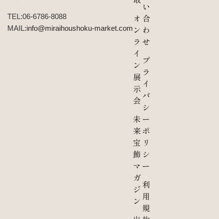
い
TEL:06-6786-8088
オ
合
MAIL:
info@miraihoushoku-market.com
ン
わ
ラ
せ
イ
プ
ン
ラ
展
イ
示
バ
会
シ
未
ー
来
ポ
宝
リ
飾
シ
マ
ー
ガ
利
ジ
用
ン
規