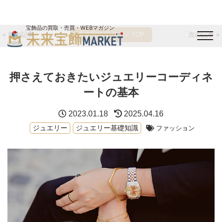
宝飾品の買取・売買・WEBマガジン
« 前の記事
未来宝飾マガジン TOP
次の記事 »
バイヤーログイン
出展企業ログイン
ジュエリー買取
オンライン展示会
押さえておきたいジュエリーコーディネ
未来宝飾マガジン
運営会社
お問い合わせ
サイトマップ
ートの基本
2023.01.18
2025.04.16
ジュエリー
ジュエリー基礎知識
ファッション