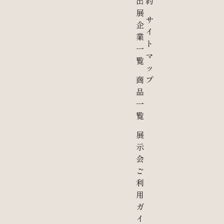
出
約
展
サ
企
イ
業
ト
一
マ
覧
ッ
商
プ
品
一
覧
展
示
会
ご
利
用
ガ
イ