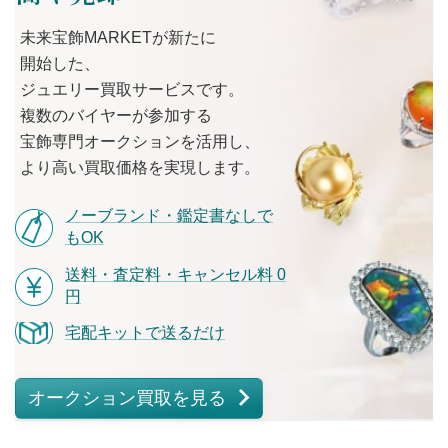
未来宝飾MARKETが
新たに
開始した、
ジュエリー買取サービスです。
複数の
バイヤーが
参加する
宝飾専門オークションを
活用し、
より
高い
買取価格を
実現します。
ノーブランド・鑑定書なしで
もOK
送料・査定料・キャンセル料 0
円
宅配キットで送るだけ
オークション買取を見る