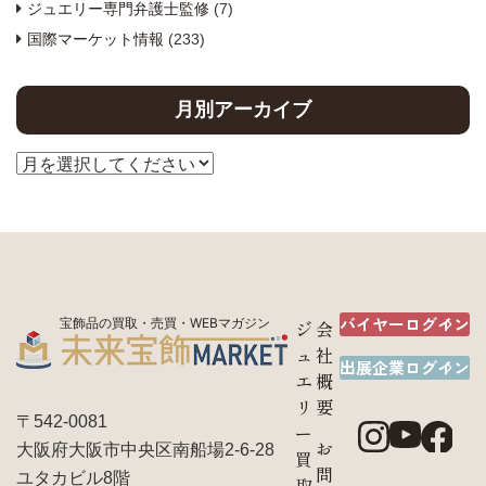
ジュエリー専門弁護士監修
(7)
国際マーケット情報
(233)
月別アーカイブ
バイヤーログイン
宝飾品の買取・売買・WEBマガジン
ジ
会
ュ
社
出展企業ログイン
エ
概
リ
要
〒542-0081
ー
お
大阪府大阪市中央区南船場2-6-28
買
問
ユタカビル8階
取