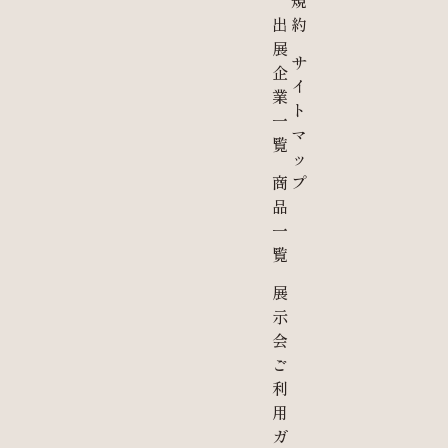
出
約
展
サ
企
イ
業
ト
一
マ
覧
ッ
商
プ
品
一
覧
展
示
会
ご
利
用
ガ