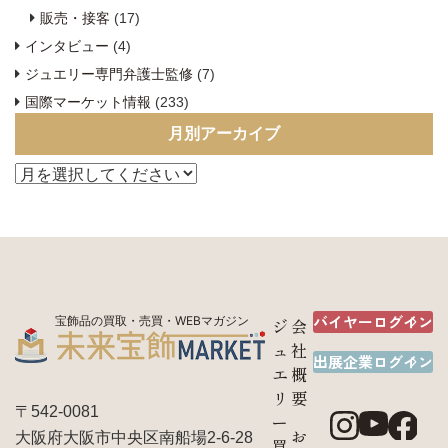
販売・接客
(17)
インタビュー
(4)
ジュエリー専門弁護士監修
(7)
国際マーケット情報
(233)
月別アーカイブ
バイヤーログイン
宝飾品の買取・売買・WEBマガジン
ジ
会
ュ
社
出展企業ログイン
エ
概
リ
要
〒542-0081
ー
お
大阪府大阪市中央区南船場2-6-28
買