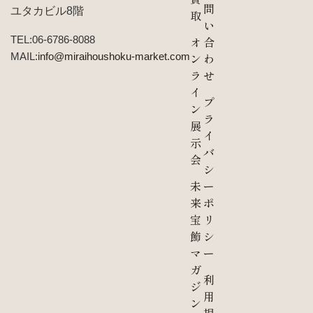
問
ユタカビル8階
取
い
TEL:06-6786-8088
オ
合
MAIL:
info@miraihoushoku-market.com
ン
わ
ラ
せ
イ
プ
ン
ラ
展
イ
示
バ
会
シ
未
ー
来
ポ
宝
リ
飾
シ
マ
ー
ガ
利
ジ
用
ン
規