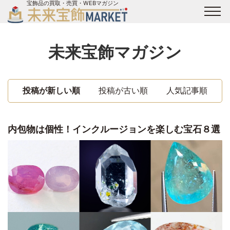
宝飾品の買取・売買・WEBマガジン
バイヤーログイン
出展企業ログイン
ジュエリー買取
オンライン展示会
未来宝飾マガジン
未来宝飾マガジン
運営会社
お問い合わせ
サイトマップ
投稿が新しい順
投稿が古い順
人気記事順
内包物は個性！インクルージョンを楽しむ宝石８選